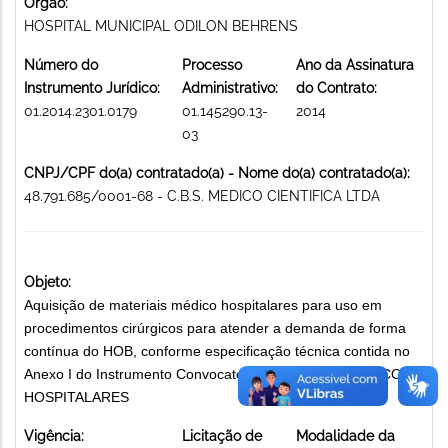
Órgão:
HOSPITAL MUNICIPAL ODILON BEHRENS
Número do
Processo
Ano da Assinatura
Instrumento Jurídico:
Administrativo:
do Contrato:
01.2014.2301.0179
01.145290.13-
2014
03
CNPJ/CPF do(a) contratado(a) - Nome do(a) contratado(a):
48.791.685/0001-68 - C.B.S. MEDICO CIENTIFICA LTDA
Objeto:
Aquisição de materiais médico hospitalares para uso em
procedimentos cirúrgicos para atender a demanda de forma
contínua do HOB, conforme especificação técnica contida no
Anexo I do Instrumento Convocatório. MATERIAIS MÉDICO-
HOSPITALARES
Vigência:
Licitação de
Modalidade da