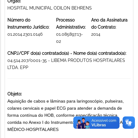
Órgão:
HOSPITAL MUNICIPAL ODILON BEHRENS
Número do
Processo
Ano da Assinatura
Instrumento Jurídico:
Administrativo:
do Contrato:
01.2014.2301.0146
01.085897.13-
2014
02
CNPJ/CPF do(a) contratado(a) - Nome do(a) contratado(a):
04.514.207/0001-35 - LIBEMA PRODUTOS HOSPITALARES
LTDA. EPP
Objeto:
Aquisição de cabos e lâminas para laringoscópio, pulseiras,
colares cervicais e papel ECG para atender a demanda de
forma contínua do HOB, conforme especificação técnica
contida no Anexo I do Instrumento Convocatório. MATERIAIS
MÉDICO-HOSPITALARES