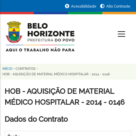
Pular
Portal
Acessibilidade
Alto Contraste
para
da
o
conteúdo
Prefeitura
O
principal
de
Belo
Horizonte
INÍCIO
-
CONTRATOS
-
Trilha
HOB - AQUISIÇÃO DE MATERIAL MÉDICO HOSPITALAR - 2014 - 0146
de
HOB - AQUISIÇÃO DE MATERIAL
navegação
MÉDICO HOSPITALAR - 2014 - 0146
Dados do Contrato