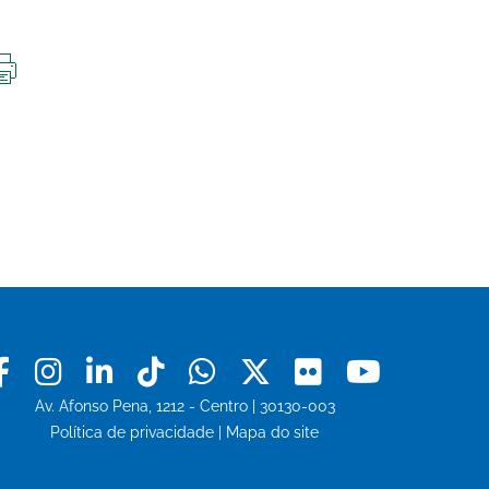
IMPRIMIR
ESTA
PÁGINA
Facebook
Instagram
Linkedin
Tiktok
Whatsapp
X
Flickr
Youtu
Av. Afonso Pena, 1212 - Centro | 30130-003
Política de privacidade
|
Mapa do site