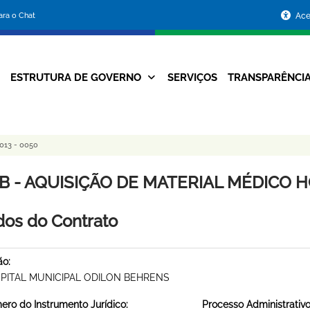
Portal
para o Chat
Ace
da
Prefeitura
ESTRUTURA DE GOVERNO
SERVIÇOS
TRANSPARÊNCI
Navegação
de
Principal
Belo
013 - 0050
Horizonte
B - AQUISIÇÃO DE MATERIAL MÉDICO HO
os do Contrato
ão:
PITAL MUNICIPAL ODILON BEHRENS
ro do Instrumento Jurídico:
Processo Administrativo