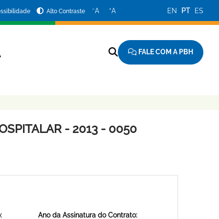
−
+
A
A
EN
PT
ES
ssibilidade
Alto Contraste
FALE COM A PBH
A
SPITALAR - 2013 - 0050
:
Ano da Assinatura do Contrato: