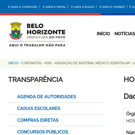
Pular
Ir para o conteúdo |
Ir para o menu |
Ir para a busca |
Ir para o rodapé |
Ir 
para
o
conteúdo
principal
INÍCIO
NOTÍCIAS
INÍCIO
-
CONTRATOS
-
HOB - AQUISIÇÃO DE MATERIAL MÉDICO HOSPITALAR - 2
Trilha
de
HO
TRANSPARÊNCIA
navegação
Dad
AGENDA DE AUTORIDADES
CAIXAS ESCOLARES
Órg
COMPRAS DIRETAS
HOS
CONCURSOS PÚBLICOS
Núme