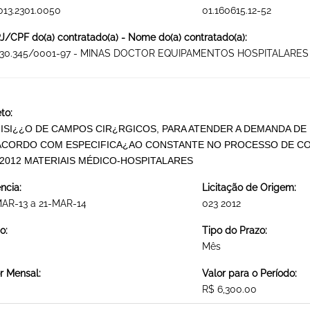
013.2301.0050
01.160615.12-52
/CPF do(a) contratado(a) - Nome do(a) contratado(a):
430.345/0001-97 - MINAS DOCTOR EQUIPAMENTOS HOSPITALARES 
to:
ISI¿¿O DE CAMPOS CIR¿RGICOS, PARA ATENDER A DEMANDA DE
ACORDO COM ESPECIFICA¿AO CONSTANTE NO PROCESSO DE CO
/2012 MATERIAIS MÉDICO-HOSPITALARES
ncia:
Licitação de Origem:
MAR-13 a 21-MAR-14
023 2012
o:
Tipo do Prazo:
Mês
r Mensal:
Valor para o Período:
R$ 6,300.00