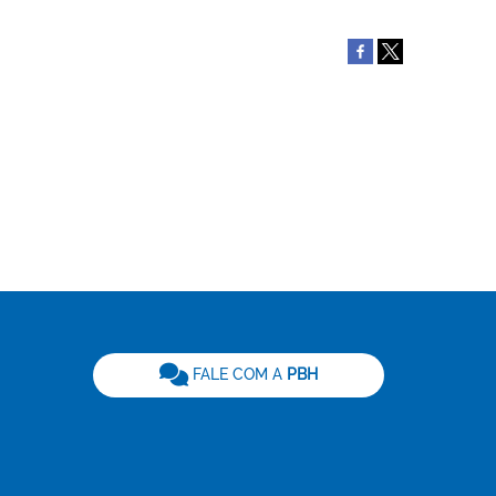
be
FALE COM A
PBH