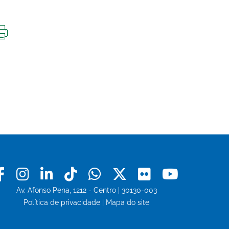
IMPRIMIR
ESTA
PÁGINA
Facebook
Instagram
Linkedin
Tiktok
Whatsapp
X
Flickr
Youtu
Av. Afonso Pena, 1212 - Centro | 30130-003
Política de privacidade
|
Mapa do site