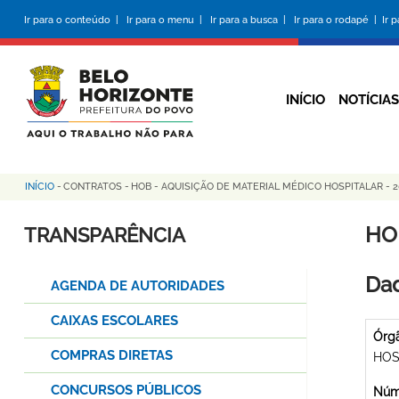
Pular
Ir para o conteúdo |
Ir para o menu |
Ir para a busca |
Ir para o rodapé |
Ir 
para
o
conteúdo
principal
INÍCIO
NOTÍCIAS
INÍCIO
-
CONTRATOS
-
HOB - AQUISIÇÃO DE MATERIAL MÉDICO HOSPITALAR - 20
Trilha
de
HO
TRANSPARÊNCIA
navegação
Dad
AGENDA DE AUTORIDADES
CAIXAS ESCOLARES
Órg
COMPRAS DIRETAS
HOS
CONCURSOS PÚBLICOS
Núme