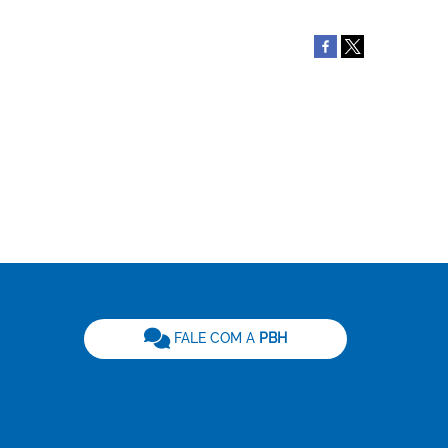
be
FALE COM A
PBH