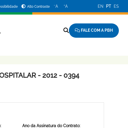
−
+
A
A
EN
PT
ES
ssibilidade
Alto Contraste
FALE COM A PBH
A
SPITALAR - 2012 - 0394
:
Ano da Assinatura do Contrato: