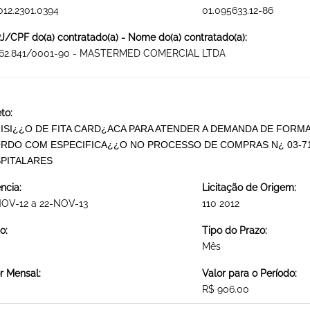
012.2301.0394
01.095633.12-86
/CPF do(a) contratado(a) - Nome do(a) contratado(a):
662.841/0001-90 - MASTERMED COMERCIAL LTDA
to:
ISI¿¿O DE FITA CARD¿ACA PARA ATENDER A DEMANDA DE FORM
RDO COM ESPECIFICA¿¿O NO PROCESSO DE COMPRAS N¿ 03-71/
PITALARES
ncia:
Licitação de Origem:
NOV-12 a 22-NOV-13
110 2012
o:
Tipo do Prazo:
Mês
r Mensal:
Valor para o Período:
R$ 906.00