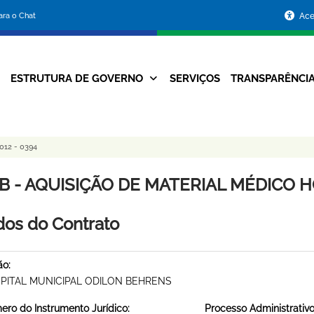
Portal
para o Chat
Ace
da
Prefeitura
ESTRUTURA DE GOVERNO
SERVIÇOS
TRANSPARÊNCI
Navegação
de
Principal
Belo
12 - 0394
Horizonte
B - AQUISIÇÃO DE MATERIAL MÉDICO HO
os do Contrato
ão:
PITAL MUNICIPAL ODILON BEHRENS
ro do Instrumento Jurídico:
Processo Administrativo