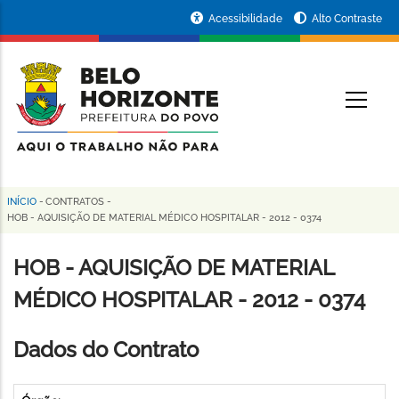
Pular
Portal
Acessibilidade
Alto Contraste
para
da
o
conteúdo
Prefeitura
O
principal
de
Belo
Horizonte
INÍCIO
-
CONTRATOS
-
Trilha
HOB - AQUISIÇÃO DE MATERIAL MÉDICO HOSPITALAR - 2012 - 0374
de
HOB - AQUISIÇÃO DE MATERIAL
navegação
MÉDICO HOSPITALAR - 2012 - 0374
Dados do Contrato