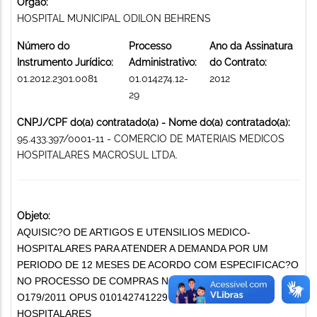
Órgão:
HOSPITAL MUNICIPAL ODILON BEHRENS
Número do
Processo
Ano da Assinatura
Instrumento Jurídico:
Administrativo:
do Contrato:
01.2012.2301.0081
01.014274.12-
2012
29
CNPJ/CPF do(a) contratado(a) - Nome do(a) contratado(a):
95.433.397/0001-11 - COMERCIO DE MATERIAIS MEDICOS
HOSPITALARES MACROSUL LTDA.
Objeto:
AQUISIC?O DE ARTIGOS E UTENSILIOS MEDICO-
HOSPITALARES PARA ATENDER A DEMANDA POR UM
PERIODO DE 12 MESES DE ACORDO COM ESPECIFICAC?O
NO PROCESSO DE COMPRAS N 03-163/2011 PREG?
O179/2011 OPUS 010142741229 MATERIAIS MÉDICO-
HOSPITALARES