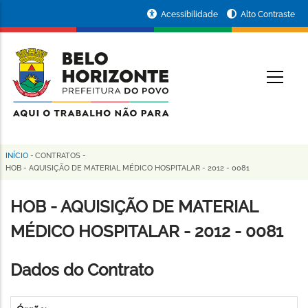
Pular
Portal
Acessibilidade
Alto Contraste
para
da
o
conteúdo
Prefeitura
O
principal
de
Belo
Horizonte
INÍCIO
-
CONTRATOS
-
Trilha
HOB - AQUISIÇÃO DE MATERIAL MÉDICO HOSPITALAR - 2012 - 0081
de
HOB - AQUISIÇÃO DE MATERIAL
navegação
MÉDICO HOSPITALAR - 2012 - 0081
Dados do Contrato