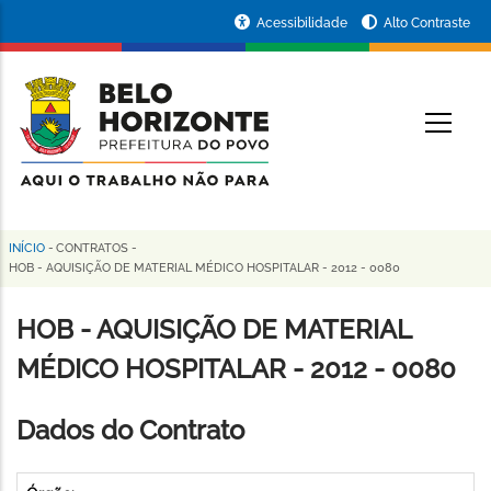
Pular
Portal
Acessibilidade
Alto Contraste
para
da
o
conteúdo
Prefeitura
O
principal
de
Belo
Horizonte
INÍCIO
-
CONTRATOS
-
Trilha
HOB - AQUISIÇÃO DE MATERIAL MÉDICO HOSPITALAR - 2012 - 0080
de
HOB - AQUISIÇÃO DE MATERIAL
navegação
MÉDICO HOSPITALAR - 2012 - 0080
Dados do Contrato