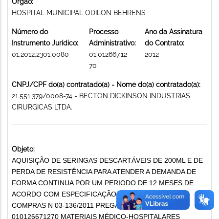
Órgão:
HOSPITAL MUNICIPAL ODILON BEHRENS
Número do
Processo
Ano da Assinatura
Instrumento Jurídico:
Administrativo:
do Contrato:
01.2012.2301.0080
01.012667.12-
2012
70
CNPJ/CPF do(a) contratado(a) - Nome do(a) contratado(a):
21.551.379/0008-74 - BECTON DICKINSON INDUSTRIAS
CIRURGICAS LTDA.
Objeto:
AQUISIÇÃO DE SERINGAS DESCARTÁVEIS DE 200ML E DE
PERDA DE RESISTÊNCIA PARA ATENDER A DEMANDA DE
FORMA CONTINUA POR UM PERIODO DE 12 MESES DE
ACORDO COM ESPECIFICAÇÃO NO PROCESSO DE
COMPRAS N 03-136/2011 PREGÃO 137/2011 0PUS
010126671270 MATERIAIS MÉDICO-HOSPITALARES