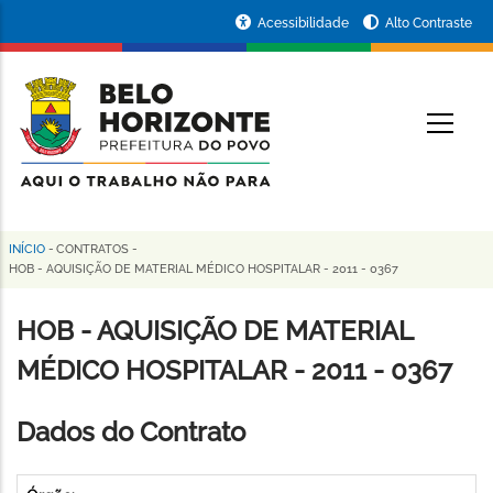
Pular
Portal
Acessibilidade
Alto Contraste
para
da
o
conteúdo
Prefeitura
O
principal
de
Belo
Horizonte
INÍCIO
-
CONTRATOS
-
Trilha
HOB - AQUISIÇÃO DE MATERIAL MÉDICO HOSPITALAR - 2011 - 0367
de
HOB - AQUISIÇÃO DE MATERIAL
navegação
MÉDICO HOSPITALAR - 2011 - 0367
Dados do Contrato