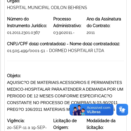
Órgão:
HOSPITAL MUNICIPAL ODILON BEHRENS
Número do
Processo
Ano da Assinatura
Instrumento Jurídico:
Administrativo:
do Contrato:
01.2011.2301.0367
03.902011.-
2011
CNPJ/CPF do(a) contratado(a) - Nome do(a) contratado(a):
01.505.499/0001-51 - DORMED HOSPITALAR LTDA
Objeto:
AQUISIC?O DE MATERIAIS ACESSORIOS E PERMANENTES
MEDICO-HOSPITALAR PARA ATENDER A DEMANDA POR UM
PERIODO DE 12 MESES CONFORME ESPECIFICAC?O
CONSTANTE NO PROCESSO DE COMPRAS N 03-90/2011
PREG?O 106/2011 MATERIAIS MÉDICO-HOSPITALARES
Vigência:
Licitação de
Modalidade da
20-SEP-11 a 19-SEP-
Origem:
licitação: