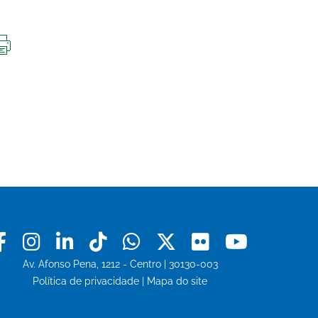
IMPRIMIR
ESTA
PÁGINA
Facebook
Instagram
Linkedin
Tiktok
Whatsapp
X
Flickr
Youtu
Av. Afonso Pena, 1212 - Centro | 30130-003
Política de privacidade
|
Mapa do site