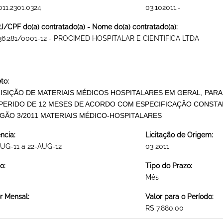
011.2301.0324
03.102011.-
/CPF do(a) contratado(a) - Nome do(a) contratado(a):
836.281/0001-12 - PROCIMED HOSPITALAR E CIENTIFICA LTDA
to:
ISIÇÃO DE MATERIAIS MÉDICOS HOSPITALARES EM GERAL, PAR
PERIDO DE 12 MESES DE ACORDO COM ESPECIFICAÇÃO CONSTA
GÃO 3/2011 MATERIAIS MÉDICO-HOSPITALARES
ncia:
Licitação de Origem:
UG-11 a 22-AUG-12
03 2011
o:
Tipo do Prazo:
Mês
r Mensal:
Valor para o Período:
R$ 7,880.00