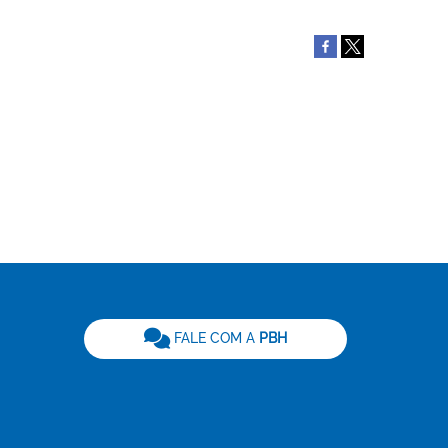
be
FALE COM A
PBH