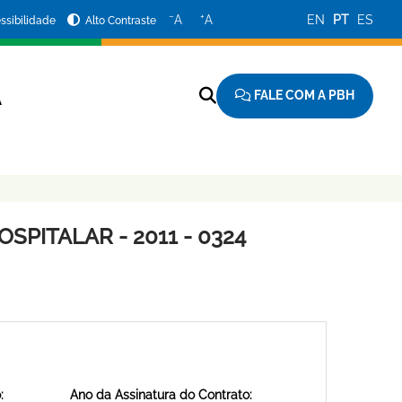
−
+
A
A
EN
PT
ES
ssibilidade
Alto Contraste
FALE COM A PBH
A
SPITALAR - 2011 - 0324
:
Ano da Assinatura do Contrato: