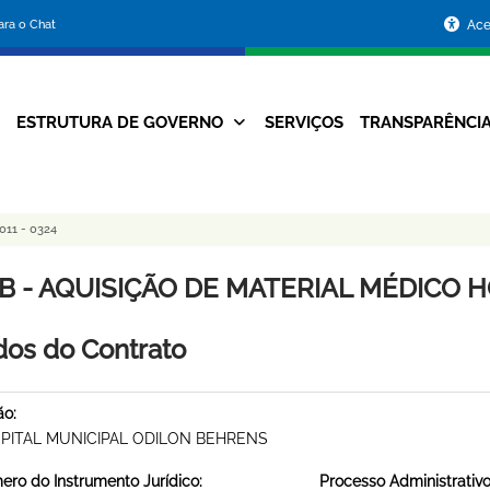
Portal
para o Chat
Ace
da
Prefeitura
ESTRUTURA DE GOVERNO
SERVIÇOS
TRANSPARÊNCI
Navegação
de
Principal
Belo
11 - 0324
Horizonte
B - AQUISIÇÃO DE MATERIAL MÉDICO HO
os do Contrato
ão:
PITAL MUNICIPAL ODILON BEHRENS
ro do Instrumento Jurídico:
Processo Administrativo