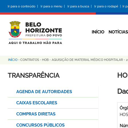
Pular
Ir para o conteúdo |
Ir para o menu |
Ir para a busca |
Ir para o rodapé |
Ir 
para
o
conteúdo
principal
INÍCIO
NOTÍCIAS
INÍCIO
-
CONTRATOS
-
HOB - AQUISIÇÃO DE MATERIAL MÉDICO HOSPITALAR - 20
Trilha
de
HO
TRANSPARÊNCIA
navegação
Dad
AGENDA DE AUTORIDADES
CAIXAS ESCOLARES
Órg
COMPRAS DIRETAS
HOS
CONCURSOS PÚBLICOS
Núme