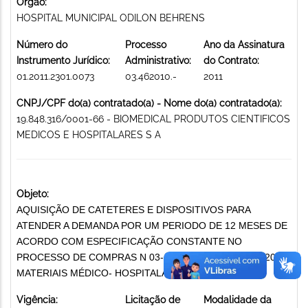
Órgão:
HOSPITAL MUNICIPAL ODILON BEHRENS
Número do
Processo
Ano da Assinatura
Instrumento Jurídico:
Administrativo:
do Contrato:
01.2011.2301.0073
03.462010.-
2011
CNPJ/CPF do(a) contratado(a) - Nome do(a) contratado(a):
19.848.316/0001-66 - BIOMEDICAL PRODUTOS CIENTIFICOS
MEDICOS E HOSPITALARES S A
Objeto:
AQUISIÇÃO DE CATETERES E DISPOSITIVOS PARA
ATENDER A DEMANDA POR UM PERIODO DE 12 MESES DE
ACORDO COM ESPECIFICAÇÃO CONSTANTE NO
PROCESSO DE COMPRAS N 03-46/2010 PREGÃO 153/2010
MATERIAIS MÉDICO- HOSPITALARES EM GERAL
Vigência:
Licitação de
Modalidade da