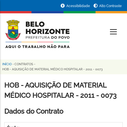
Pular
Portal
Acessibilidade
Alto Contraste
para
da
o
conteúdo
Prefeitura
O
principal
de
Belo
Horizonte
INÍCIO
-
CONTRATOS
-
Trilha
HOB - AQUISIÇÃO DE MATERIAL MÉDICO HOSPITALAR - 2011 - 0073
de
HOB - AQUISIÇÃO DE MATERIAL
navegação
MÉDICO HOSPITALAR - 2011 - 0073
Dados do Contrato