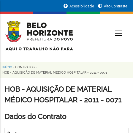
Pular
Portal
Acessibilidade
Alto Contraste
para
da
o
conteúdo
Prefeitura
O
principal
de
Belo
Horizonte
INÍCIO
-
CONTRATOS
-
Trilha
HOB - AQUISIÇÃO DE MATERIAL MÉDICO HOSPITALAR - 2011 - 0071
de
HOB - AQUISIÇÃO DE MATERIAL
navegação
MÉDICO HOSPITALAR - 2011 - 0071
Dados do Contrato