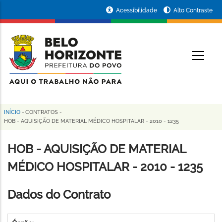
Pular
Portal
Acessibilidade
Alto Contraste
para
da
o
conteúdo
Prefeitura
O
principal
de
Belo
Horizonte
INÍCIO
-
CONTRATOS
-
Trilha
HOB - AQUISIÇÃO DE MATERIAL MÉDICO HOSPITALAR - 2010 - 1235
de
HOB - AQUISIÇÃO DE MATERIAL
navegação
MÉDICO HOSPITALAR - 2010 - 1235
Dados do Contrato