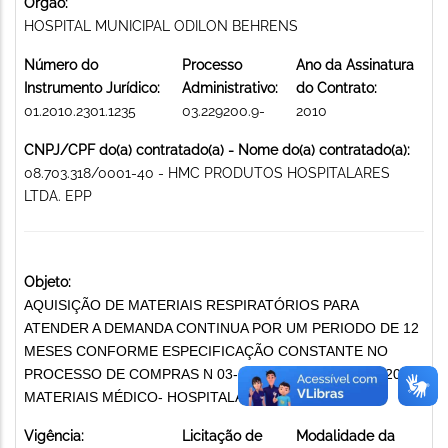
Órgão:
HOSPITAL MUNICIPAL ODILON BEHRENS
Número do
Processo
Ano da Assinatura
Instrumento Jurídico:
Administrativo:
do Contrato:
01.2010.2301.1235
03.229200.9-
2010
CNPJ/CPF do(a) contratado(a) - Nome do(a) contratado(a):
08.703.318/0001-40 - HMC PRODUTOS HOSPITALARES
LTDA. EPP
Objeto:
AQUISIÇÃO DE MATERIAIS RESPIRATÓRIOS PARA
ATENDER A DEMANDA CONTINUA POR UM PERIODO DE 12
MESES CONFORME ESPECIFICAÇÃO CONSTANTE NO
PROCESSO DE COMPRAS N 03-229/2009 PREGÃO 68/2010.
MATERIAIS MÉDICO- HOSPITALARES EM GERAL
Vigência:
Licitação de
Modalidade da