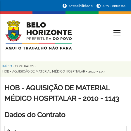
Pular
Portal
Acessibilidade
Alto Contraste
para
da
o
conteúdo
Prefeitura
O
principal
de
Belo
Horizonte
INÍCIO
-
CONTRATOS
-
Trilha
HOB - AQUISIÇÃO DE MATERIAL MÉDICO HOSPITALAR - 2010 - 1143
de
HOB - AQUISIÇÃO DE MATERIAL
navegação
MÉDICO HOSPITALAR - 2010 - 1143
Dados do Contrato