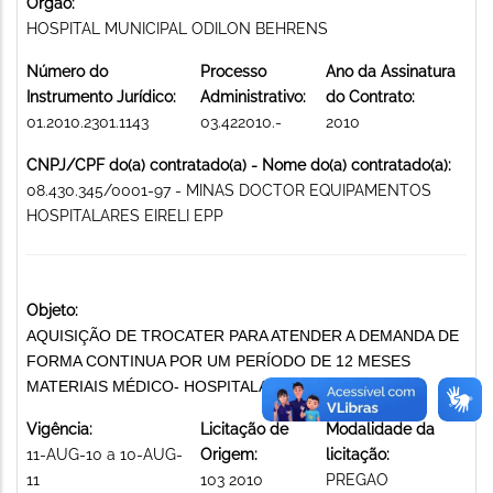
Órgão:
HOSPITAL MUNICIPAL ODILON BEHRENS
Número do
Processo
Ano da Assinatura
Instrumento Jurídico:
Administrativo:
do Contrato:
01.2010.2301.1143
03.422010.-
2010
CNPJ/CPF do(a) contratado(a) - Nome do(a) contratado(a):
08.430.345/0001-97 - MINAS DOCTOR EQUIPAMENTOS
HOSPITALARES EIRELI EPP
Objeto:
AQUISIÇÃO DE TROCATER PARA ATENDER A DEMANDA DE
FORMA CONTINUA POR UM PERÍODO DE 12 MESES
MATERIAIS MÉDICO- HOSPITALARES EM GERAL
Vigência:
Licitação de
Modalidade da
11-AUG-10 a 10-AUG-
Origem:
licitação:
11
103 2010
PREGAO