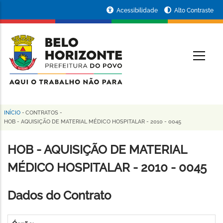
Pular
Portal
Acessibilidade
Alto Contraste
para
da
o
conteúdo
Prefeitura
O
principal
de
Belo
Horizonte
INÍCIO
-
CONTRATOS
-
Trilha
HOB - AQUISIÇÃO DE MATERIAL MÉDICO HOSPITALAR - 2010 - 0045
de
HOB - AQUISIÇÃO DE MATERIAL
navegação
MÉDICO HOSPITALAR - 2010 - 0045
Dados do Contrato