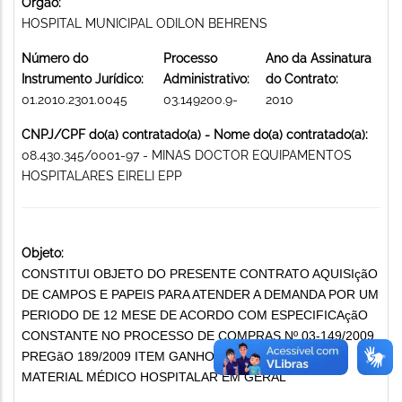
Órgão:
HOSPITAL MUNICIPAL ODILON BEHRENS
Número do
Processo
Ano da Assinatura
Instrumento Jurídico:
Administrativo:
do Contrato:
01.2010.2301.0045
03.149200.9-
2010
CNPJ/CPF do(a) contratado(a) - Nome do(a) contratado(a):
08.430.345/0001-97 - MINAS DOCTOR EQUIPAMENTOS
HOSPITALARES EIRELI EPP
Objeto:
CONSTITUI OBJETO DO PRESENTE CONTRATO AQUISIçãO
DE CAMPOS E PAPEIS PARA ATENDER A DEMANDA POR UM
PERIODO DE 12 MESE DE ACORDO COM ESPECIFICAçãO
CONSTANTE NO PROCESSO DE COMPRAS Nº 03-149/2009
PREGãO 189/2009 ITEM GANHO LOTE 02 ITEM 02,
MATERIAL MÉDICO HOSPITALAR EM GERAL