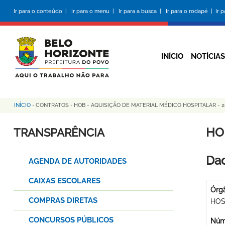
Pular
Ir para o conteúdo |
Ir para o menu |
Ir para a busca |
Ir para o rodapé |
Ir 
para
o
conteúdo
principal
INÍCIO
NOTÍCIAS
INÍCIO
-
CONTRATOS
-
HOB - AQUISIÇÃO DE MATERIAL MÉDICO HOSPITALAR - 2
Trilha
de
HO
TRANSPARÊNCIA
navegação
Dad
AGENDA DE AUTORIDADES
CAIXAS ESCOLARES
Órg
COMPRAS DIRETAS
HOS
CONCURSOS PÚBLICOS
Núme