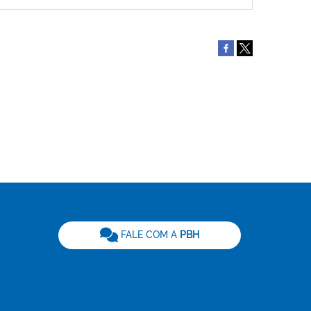
be
FALE COM A
PBH