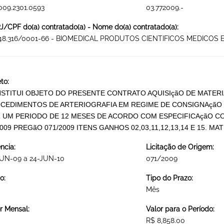
009.2301.0593
03.772009.-
/CPF do(a) contratado(a) - Nome do(a) contratado(a):
848.316/0001-66 - BIOMEDICAL PRODUTOS CIENTIFICOS MEDICOS 
to:
STITUI OBJETO DO PRESENTE CONTRATO AQUISIçãO DE MATERI
CEDIMENTOS DE ARTERIOGRAFIA EM REGIME DE CONSIGNAçãO 
 UM PERIODO DE 12 MESES DE ACORDO COM ESPECIFICAçãO C
2009 PREGãO 071/2009 ITENS GANHOS 02,03,11,12,13,14 E 15. 
ncia:
Licitação de Origem:
JUN-09 a 24-JUN-10
071/2009
o:
Tipo do Prazo:
Mês
r Mensal:
Valor para o Período:
R$ 8,858.00