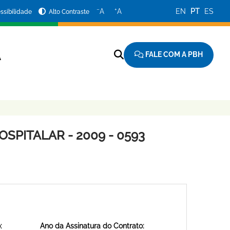
−
+
A
A
EN
PT
ES
ssibilidade
Alto Contraste
FALE COM A PBH
A
SPITALAR - 2009 - 0593
:
Ano da Assinatura do Contrato: