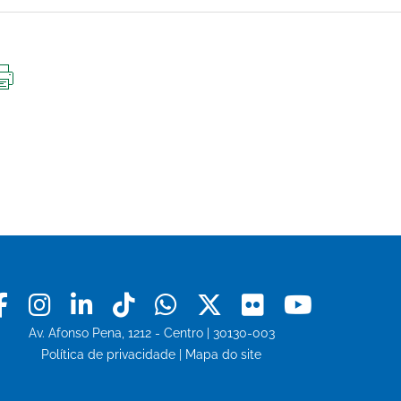
IMPRIMIR
ESTA
PÁGINA
Facebook
Instagram
Linkedin
Tiktok
Whatsapp
X
Flickr
Youtu
Av. Afonso Pena, 1212 - Centro | 30130-003
Política de privacidade
|
Mapa do site