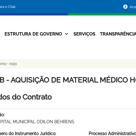
Portal
para o Chat
Ace
da
Prefeitura
ESTRUTURA DE GOVERNO
SERVIÇOS
TRANSPARÊNCI
Navegação
de
Principal
Belo
009 - 0593
Horizonte
B - AQUISIÇÃO DE MATERIAL MÉDICO HO
os do Contrato
ão:
PITAL MUNICIPAL ODILON BEHRENS
ro do Instrumento Jurídico:
Processo Administrativo