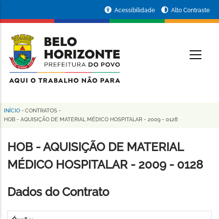
Pular
Portal
Acessibilidade
Alto Contraste
para
da
o
conteúdo
Prefeitura
O
principal
de
Belo
Horizonte
INÍCIO
-
CONTRATOS
-
Trilha
HOB - AQUISIÇÃO DE MATERIAL MÉDICO HOSPITALAR - 2009 - 0128
de
HOB - AQUISIÇÃO DE MATERIAL
navegação
MÉDICO HOSPITALAR - 2009 - 0128
Dados do Contrato