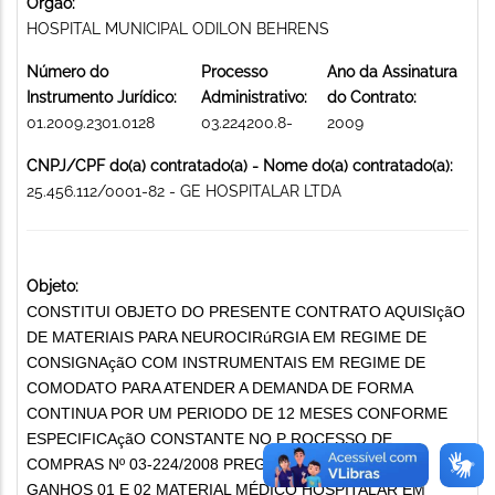
Órgão:
HOSPITAL MUNICIPAL ODILON BEHRENS
Número do
Processo
Ano da Assinatura
Instrumento Jurídico:
Administrativo:
do Contrato:
01.2009.2301.0128
03.224200.8-
2009
CNPJ/CPF do(a) contratado(a) - Nome do(a) contratado(a):
25.456.112/0001-82 - GE HOSPITALAR LTDA
Objeto:
CONSTITUI OBJETO DO PRESENTE CONTRATO AQUISIçãO
DE MATERIAIS PARA NEUROCIRúRGIA EM REGIME DE
CONSIGNAçãO COM INSTRUMENTAIS EM REGIME DE
COMODATO PARA ATENDER A DEMANDA DE FORMA
CONTINUA POR UM PERIODO DE 12 MESES CONFORME
ESPECIFICAçãO CONSTANTE NO P ROCESSO DE
COMPRAS Nº 03-224/2008 PREGãO 250/2008 ITENS
GANHOS 01 E 02 MATERIAL MÉDICO HOSPITALAR EM