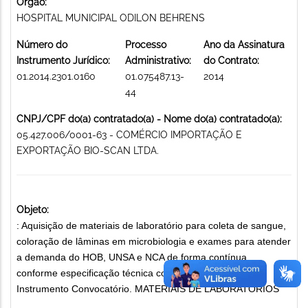
Órgão:
HOSPITAL MUNICIPAL ODILON BEHRENS
Número do
Processo
Ano da Assinatura
Instrumento Jurídico:
Administrativo:
do Contrato:
01.2014.2301.0160
01.075487.13-
2014
44
CNPJ/CPF do(a) contratado(a) - Nome do(a) contratado(a):
05.427.006/0001-63 - COMÉRCIO IMPORTAÇÃO E
EXPORTAÇÃO BIO-SCAN LTDA.
Objeto:
: Aquisição de materiais de laboratório para coleta de sangue,
coloração de lâminas em microbiologia e exames para atender
a demanda do HOB, UNSA e NCA de forma contínua,
conforme especificação técnica contida no Anexo I do
Instrumento Convocatório. MATERIAIS DE LABORATÓRIOS