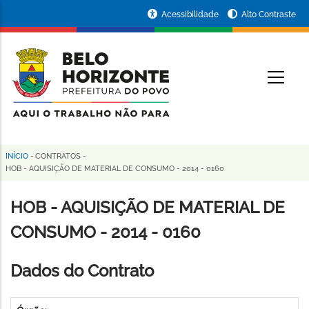
Pular
Portal
Acessibilidade
Alto Contraste
para
da
o
conteúdo
Prefeitura
O
principal
de
Belo
Horizonte
INÍCIO
-
CONTRATOS
-
Trilha
HOB - AQUISIÇÃO DE MATERIAL DE CONSUMO - 2014 - 0160
de
HOB - AQUISIÇÃO DE MATERIAL DE
navegação
CONSUMO - 2014 - 0160
Dados do Contrato