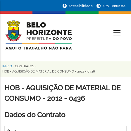
Pular
Portal
Acessibilidade
Alto Contraste
para
da
o
conteúdo
Prefeitura
O
principal
de
Belo
Horizonte
INÍCIO
-
CONTRATOS
-
Trilha
HOB - AQUISIÇÃO DE MATERIAL DE CONSUMO - 2012 - 0436
de
HOB - AQUISIÇÃO DE MATERIAL DE
navegação
CONSUMO - 2012 - 0436
Dados do Contrato