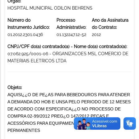
Órgão:
HOSPITAL MUNICIPAL ODILON BEHRENS
Número do
Processo
Ano da Assinatura
Instrumento Jurídico:
Administrativo:
do Contrato:
01.2012.2301.0436
01.132247.12-52
2012
CNPJ/CPF do(a) contratado(a) - Nome do(a) contratado(a):
07.062.925/0001-06 - ORGANIZACOES MSL COMERCIO DE
MATERIAIS ELETRICOS LTDA
Objeto:
AQUISI¿¿O DE PE¿AS PARA BEBEDOUROS PARA ATENDER
A DEMANDA DO HOB E UNSA PELO PERIODO DE 12 MESES
DE ACORDO COM ESPECIFICA¿¿O NO PROCESSO DE
COMPRA 02-99/2012 PREG¿O 147/2012 PEÇAS E
ACESSÓRIOS PARA EQUIPAMENTOS E MATERIAIS
PERMANENTES