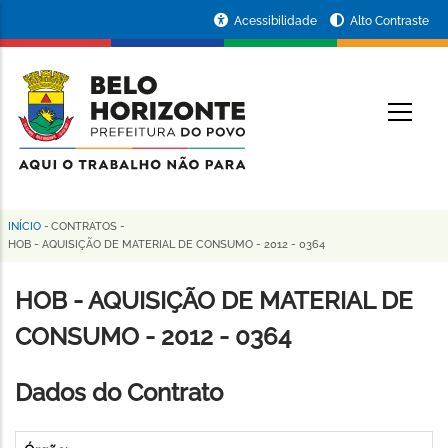
Pular
Portal
Acessibilidade
Alto Contraste
para
da
o
conteúdo
Prefeitura
O
principal
de
Belo
Horizonte
INÍCIO
-
CONTRATOS
-
Trilha
HOB - AQUISIÇÃO DE MATERIAL DE CONSUMO - 2012 - 0364
de
HOB - AQUISIÇÃO DE MATERIAL DE
navegação
CONSUMO - 2012 - 0364
Dados do Contrato