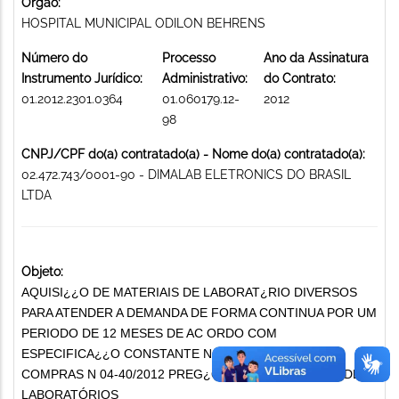
Órgão:
HOSPITAL MUNICIPAL ODILON BEHRENS
Número do
Processo
Ano da Assinatura
Instrumento Jurídico:
Administrativo:
do Contrato:
01.2012.2301.0364
01.060179.12-
2012
98
CNPJ/CPF do(a) contratado(a) - Nome do(a) contratado(a):
02.472.743/0001-90 - DIMALAB ELETRONICS DO BRASIL
LTDA
Objeto:
AQUISI¿¿O DE MATERIAIS DE LABORAT¿RIO DIVERSOS
PARA ATENDER A DEMANDA DE FORMA CONTINUA POR UM
PERIODO DE 12 MESES DE AC ORDO COM
ESPECIFICA¿¿O CONSTANTE NO PROCESSO DE
COMPRAS N 04-40/2012 PREG¿O 94/2012 MATERIAIS DE
LABORATÓRIOS