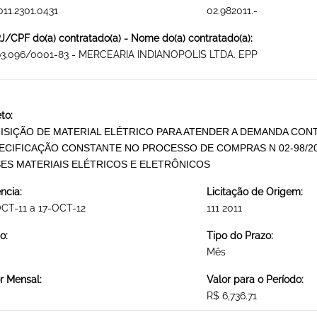
011.2301.0431
02.982011.-
/CPF do(a) contratado(a) - Nome do(a) contratado(a):
263.096/0001-83 - MERCEARIA INDIANOPOLIS LTDA. EPP
to:
ISIÇÃO DE MATERIAL ELÉTRICO PARA ATENDER A DEMANDA CON
ECIFICAÇÃO CONSTANTE NO PROCESSO DE COMPRAS N 02-98/20
ES MATERIAIS ELÉTRICOS E ELETRÔNICOS
ncia:
Licitação de Origem:
CT-11 a 17-OCT-12
111 2011
o:
Tipo do Prazo:
Mês
r Mensal:
Valor para o Período:
R$ 6,736.71