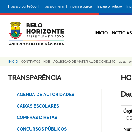
Pular
Ir para o conteúdo |
Ir para o menu |
Ir para a busca |
Ir para o rodapé |
Ir 
para
o
conteúdo
principal
INÍCIO
NOTÍCIAS
INÍCIO
-
CONTRATOS
-
HOB - AQUISIÇÃO DE MATERIAL DE CONSUMO - 2011 - 0
Trilha
de
HO
TRANSPARÊNCIA
navegação
Dad
AGENDA DE AUTORIDADES
CAIXAS ESCOLARES
Órg
COMPRAS DIRETAS
HOS
CONCURSOS PÚBLICOS
Núme