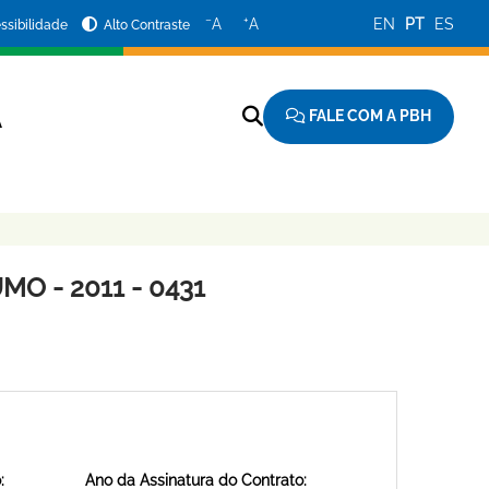
−
+
A
A
EN
PT
ES
ssibilidade
Alto Contraste
FALE COM A PBH
A
O - 2011 - 0431
:
Ano da Assinatura do Contrato: