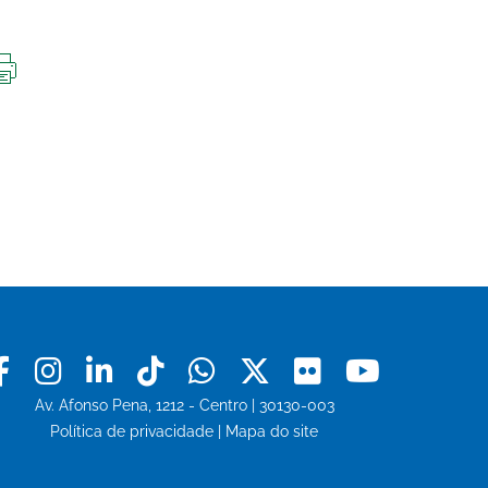
IMPRIMIR
ESTA
PÁGINA
Facebook
Instagram
Linkedin
Tiktok
Whatsapp
X
Flickr
Youtu
Av. Afonso Pena, 1212 - Centro | 30130-003
Política de privacidade
|
Mapa do site