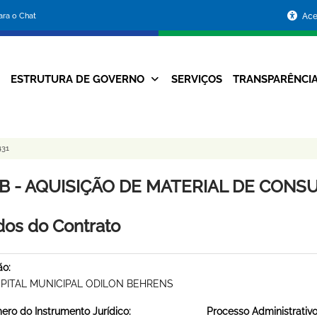
Portal
para o Chat
Ace
da
Prefeitura
ESTRUTURA DE GOVERNO
SERVIÇOS
TRANSPARÊNCI
Navegação
de
Principal
Belo
431
Horizonte
B - AQUISIÇÃO DE MATERIAL DE CONSUM
os do Contrato
ão:
PITAL MUNICIPAL ODILON BEHRENS
ro do Instrumento Jurídico:
Processo Administrativo