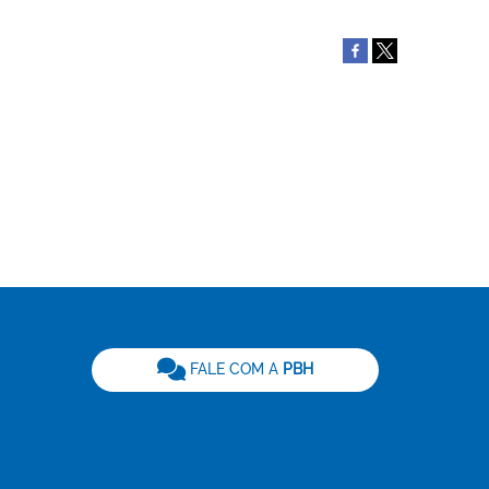
be
FALE COM A
PBH