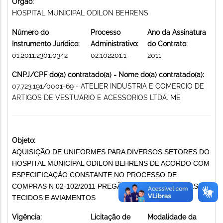
Órgão:
HOSPITAL MUNICIPAL ODILON BEHRENS
Número do
Processo
Ano da Assinatura
Instrumento Jurídico:
Administrativo:
do Contrato:
01.2011.2301.0342
02.102201.1-
2011
CNPJ/CPF do(a) contratado(a) - Nome do(a) contratado(a):
07.723.191/0001-69 - ATELIER INDUSTRIA E COMERCIO DE
ARTIGOS DE VESTUARIO E ACESSORIOS LTDA. ME
Objeto:
AQUISIÇÃO DE UNIFORMES PARA DIVERSOS SETORES DO
HOSPITAL MUNICIPAL ODILON BEHRENS DE ACORDO COM
ESPECIFICAÇÃO CONSTANTE NO PROCESSO DE
COMPRAS N 02-102/2011 PREGÃO 85/2011 UNIFORMES,
TECIDOS E AVIAMENTOS
Vigência:
Licitação de
Modalidade da