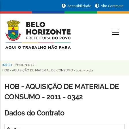
Pular
Portal
Acessibilidade
Alto Contraste
para
da
o
conteúdo
Prefeitura
O
principal
de
Belo
Horizonte
INÍCIO
-
CONTRATOS
-
Trilha
HOB - AQUISIÇÃO DE MATERIAL DE CONSUMO - 2011 - 0342
de
HOB - AQUISIÇÃO DE MATERIAL DE
navegação
CONSUMO - 2011 - 0342
Dados do Contrato