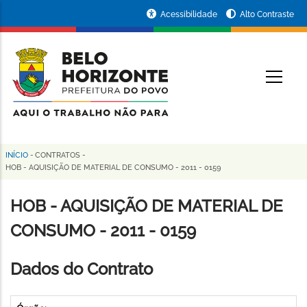
Pular
Portal
Acessibilidade
Alto Contraste
para
da
o
conteúdo
Prefeitura
O
principal
de
Belo
Horizonte
INÍCIO
-
CONTRATOS
-
Trilha
HOB - AQUISIÇÃO DE MATERIAL DE CONSUMO - 2011 - 0159
de
HOB - AQUISIÇÃO DE MATERIAL DE
navegação
CONSUMO - 2011 - 0159
Dados do Contrato