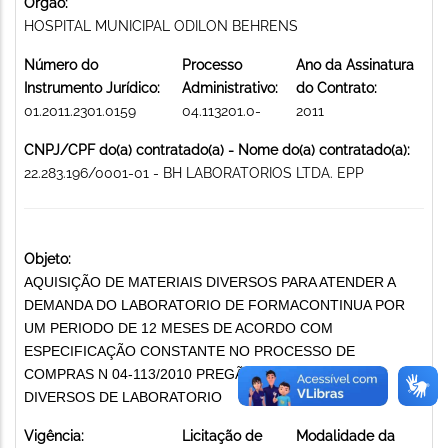
Órgão:
HOSPITAL MUNICIPAL ODILON BEHRENS
Número do
Processo
Ano da Assinatura
Instrumento Jurídico:
Administrativo:
do Contrato:
01.2011.2301.0159
04.113201.0-
2011
CNPJ/CPF do(a) contratado(a) - Nome do(a) contratado(a):
22.283.196/0001-01 - BH LABORATORIOS LTDA. EPP
Objeto:
AQUISIÇÃO DE MATERIAIS DIVERSOS PARA ATENDER A
DEMANDA DO LABORATORIO DE FORMACONTINUA POR
UM PERIODO DE 12 MESES DE ACORDO COM
ESPECIFICAÇÃO CONSTANTE NO PROCESSO DE
COMPRAS N 04-113/2010 PREGÃO 22/2011 MATERIAIS
DIVERSOS DE LABORATORIO
Vigência:
Licitação de
Modalidade da