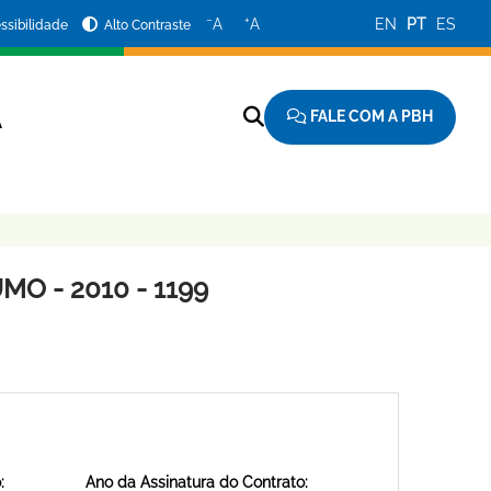
−
+
A
A
EN
PT
ES
ssibilidade
Alto Contraste
FALE COM A PBH
A
O - 2010 - 1199
:
Ano da Assinatura do Contrato: