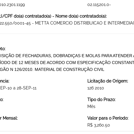
010.2301.1199
02.115201.0-
/CPF do(a) contratado(a) - Nome do(a) contratado(a):
522.550/0001-45 - METTA COMERCIO DISTRIBUICAO E INTERMEDI
to:
ISIÇÃO DE FECHADURAS, DOBRADIÇAS E MOLAS PARA ATENDER 
ÍODO DE 12 MESES DE ACORDO COM ESPECIFICAÇÃO CONSTANT
GÃO N 126/2010. MATERIAL DE CONSTRUÇÃO CIVIL
ncia:
Licitação de Origem:
EP-10 a 28-SEP-11
126 2010
o:
Tipo do Prazo:
Mês
r Mensal:
Valor para o Período:
R$ 3,260.50