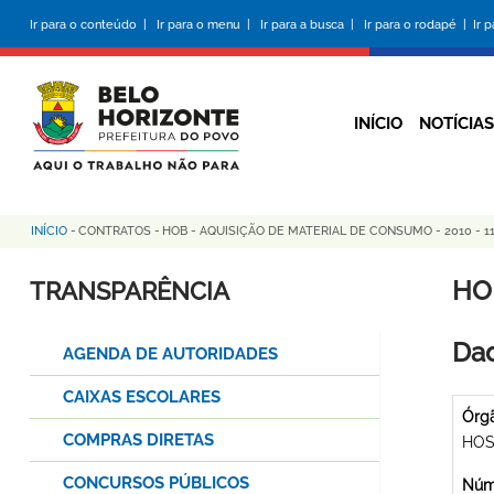
Pular
Ir para o conteúdo |
Ir para o menu |
Ir para a busca |
Ir para o rodapé |
Ir 
para
o
conteúdo
principal
INÍCIO
NOTÍCIAS
INÍCIO
-
CONTRATOS
-
HOB - AQUISIÇÃO DE MATERIAL DE CONSUMO - 2010 - 1
Trilha
de
HO
TRANSPARÊNCIA
navegação
Dad
AGENDA DE AUTORIDADES
CAIXAS ESCOLARES
Órg
COMPRAS DIRETAS
HOS
CONCURSOS PÚBLICOS
Núme