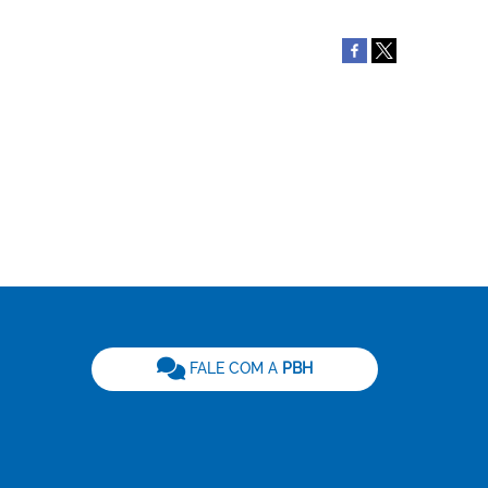
be
FALE COM A
PBH