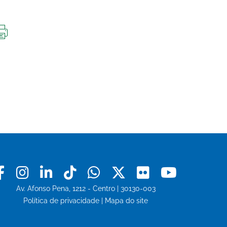
IMPRIMIR
ESTA
PÁGINA
Facebook
Instagram
Linkedin
Tiktok
Whatsapp
X
Flickr
Youtu
Av. Afonso Pena, 1212 - Centro | 30130-003
Política de privacidade
|
Mapa do site