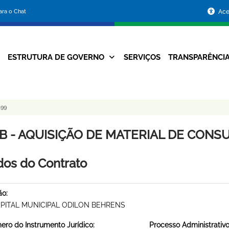
Portal
para o Chat
Ace
da
Prefeitura
ESTRUTURA DE GOVERNO
SERVIÇOS
TRANSPARÊNCI
Navegação
de
Principal
Belo
199
Horizonte
B - AQUISIÇÃO DE MATERIAL DE CONSUM
os do Contrato
ão:
PITAL MUNICIPAL ODILON BEHRENS
ro do Instrumento Jurídico:
Processo Administrativo