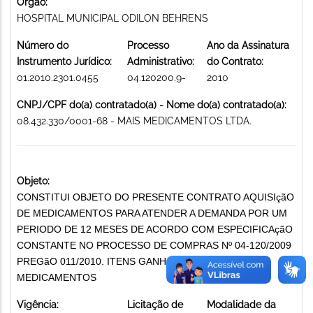
Órgão:
HOSPITAL MUNICIPAL ODILON BEHRENS
Número do
Processo
Ano da Assinatura
Instrumento Jurídico:
Administrativo:
do Contrato:
01.2010.2301.0455
04.120200.9-
2010
CNPJ/CPF do(a) contratado(a) - Nome do(a) contratado(a):
08.432.330/0001-68 - MAIS MEDICAMENTOS LTDA.
Objeto:
CONSTITUI OBJETO DO PRESENTE CONTRATO AQUISIçãO
DE MEDICAMENTOS PARA ATENDER A DEMANDA POR UM
PERIODO DE 12 MESES DE ACORDO COM ESPECIFICAçãO
CONSTANTE NO PROCESSO DE COMPRAS Nº 04-120/2009
PREGãO 011/2010. ITENS GANHOS 04,09 E 11.
MEDICAMENTOS
Vigência:
Licitação de
Modalidade da