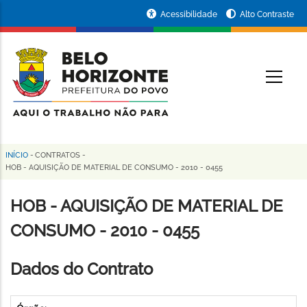
Pular
Portal
Acessibilidade
Alto Contraste
para
da
o
conteúdo
Prefeitura
O
principal
de
Belo
Horizonte
INÍCIO
-
CONTRATOS
-
Trilha
HOB - AQUISIÇÃO DE MATERIAL DE CONSUMO - 2010 - 0455
de
HOB - AQUISIÇÃO DE MATERIAL DE
navegação
CONSUMO - 2010 - 0455
Dados do Contrato