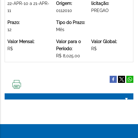
22-APR-10 a 21-APR-
Origem:
licitação:
11
0112010
PREGAO
Prazo:
Tipo do Prazo:
12
Mês
Valor Mensal:
Valor para o
Valor Global:
R$
Período:
R$
R$ 8,025.00
IMPRIMIR
ESTA
PÁGINA