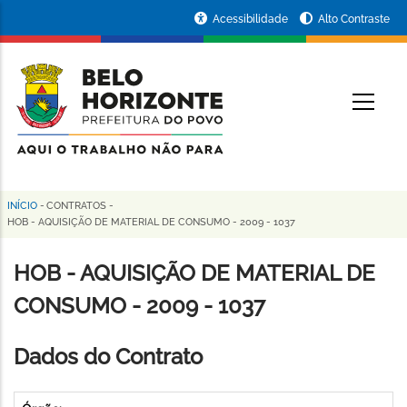
Pular
Portal
Acessibilidade
Alto Contraste
para
da
o
conteúdo
Prefeitura
O
principal
de
Belo
Horizonte
INÍCIO
-
CONTRATOS
-
Trilha
HOB - AQUISIÇÃO DE MATERIAL DE CONSUMO - 2009 - 1037
de
HOB - AQUISIÇÃO DE MATERIAL DE
navegação
CONSUMO - 2009 - 1037
Dados do Contrato