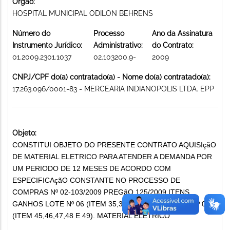
Órgão:
HOSPITAL MUNICIPAL ODILON BEHRENS
Número do
Processo
Ano da Assinatura
Instrumento Jurídico:
Administrativo:
do Contrato:
01.2009.2301.1037
02.103200.9-
2009
CNPJ/CPF do(a) contratado(a) - Nome do(a) contratado(a):
17.263.096/0001-83 - MERCEARIA INDIANOPOLIS LTDA. EPP
Objeto:
CONSTITUI OBJETO DO PRESENTE CONTRATO AQUISIçãO
DE MATERIAL ELETRICO PARA ATENDER A DEMANDA POR
UM PERIODO DE 12 MESES DE ACORDO COM
ESPECIFICAçãO CONSTANTE NO PROCESSO DE
COMPRAS Nº 02-103/2009 PREGãO 125/2009 ITENS
GANHOS LOTE Nº 06 (ITEM 35,36,37, 38 E 39) LOTE Nº 08
(ITEM 45,46,47,48 E 49). MATERIAL ELETRICO