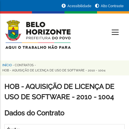
Pular
Portal
Acessibilidade
Alto Contraste
para
da
o
conteúdo
Prefeitura
O
principal
de
Belo
Horizonte
INÍCIO
-
CONTRATOS
-
Trilha
HOB - AQUISIÇÃO DE LICENÇA DE USO DE SOFTWARE - 2010 - 1004
de
HOB - AQUISIÇÃO DE LICENÇA DE
navegação
USO DE SOFTWARE - 2010 - 1004
Dados do Contrato