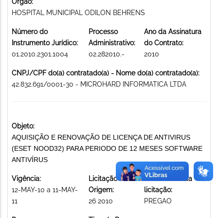
Órgão:
HOSPITAL MUNICIPAL ODILON BEHRENS
Número do
Processo
Ano da Assinatura
Instrumento Jurídico:
Administrativo:
do Contrato:
01.2010.2301.1004
02.282010.-
2010
CNPJ/CPF do(a) contratado(a) - Nome do(a) contratado(a):
42.832.691/0001-30 - MICROHARD INFORMATICA LTDA
Objeto:
AQUISIÇÃO E RENOVAÇÃO DE LICENÇA DE ANTIVIRUS
(ESET NOOD32) PARA PERIODO DE 12 MESES SOFTWARE
ANTIVÍRUS
Vigência:
Licitação de
Modalidade da
12-MAY-10 a 11-MAY-
Origem:
licitação:
11
26 2010
PREGAO