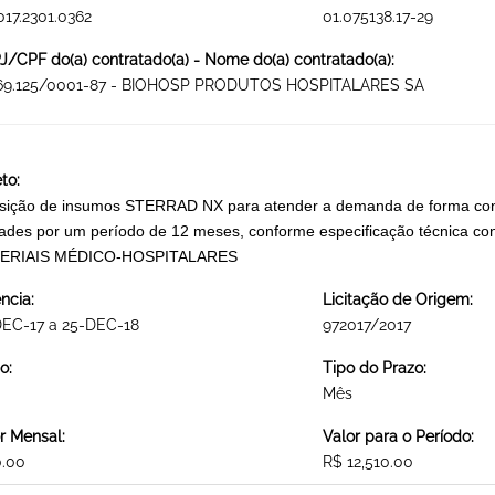
017.2301.0362
01.075138.17-29
/CPF do(a) contratado(a) - Nome do(a) contratado(a):
269.125/0001-87 - BIOHOSP PRODUTOS HOSPITALARES SA
to:
sição de insumos STERRAD NX para atender a demanda de forma contí
ades por um período de 12 meses, conforme especificação técnica con
ERIAIS MÉDICO-HOSPITALARES
ncia:
Licitação de Origem:
DEC-17 a 25-DEC-18
972017/2017
o:
Tipo do Prazo:
Mês
r Mensal:
Valor para o Período:
0.00
R$ 12,510.00