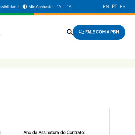
−
+
A
A
EN
PT
ES
ssibilidade
Alto Contraste
FALE COM A PBH
A
:
Ano da Assinatura do Contrato: