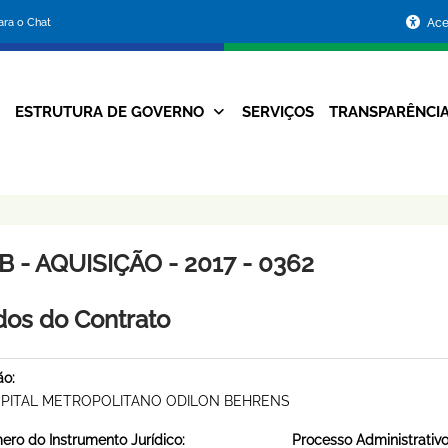
Portal
para o Chat
Ace
da
Prefeitura
ESTRUTURA DE GOVERNO
SERVIÇOS
TRANSPARÊNCI
Navegação
de
Principal
Belo
Horizonte
 - AQUISIÇÃO - 2017 - 0362
os do Contrato
ão:
PITAL METROPOLITANO ODILON BEHRENS
ro do Instrumento Jurídico:
Processo Administrativo