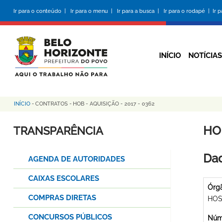
Pular
Ir para o conteúdo |
Ir para o menu |
Ir para a busca |
Ir para o rodapé |
Ir 
para
o
conteúdo
principal
INÍCIO
NOTÍCIAS
INÍCIO
-
CONTRATOS
-
HOB - AQUISIÇÃO - 2017 - 0362
Trilha
de
HOB
TRANSPARÊNCIA
navegação
Dad
AGENDA DE AUTORIDADES
CAIXAS ESCOLARES
Órg
COMPRAS DIRETAS
HOS
CONCURSOS PÚBLICOS
Núme