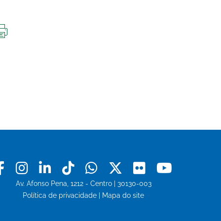
IMPRIMIR
ESTA
PÁGINA
Facebook
Instagram
Linkedin
Tiktok
Whatsapp
X
Flickr
Youtu
Av. Afonso Pena, 1212 - Centro | 30130-003
Política de privacidade
|
Mapa do site