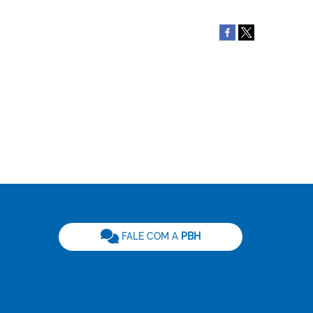
be
FALE COM A
PBH