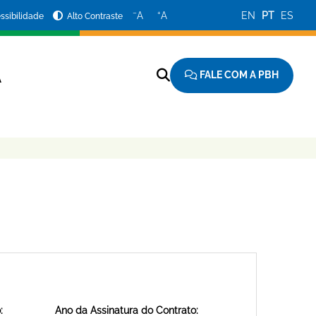
−
+
A
A
EN
PT
ES
ssibilidade
Alto Contraste
FALE COM A PBH
A
:
Ano da Assinatura do Contrato: