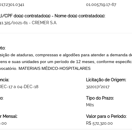
017.2301.0341
01.005719.17-67
/CPF do(a) contratado(a) - Nome do(a) contratado(a):
41.325/0021-61 - CREMER S.A.
to:
sição de ataduras, compressas e algodões para atender a demanda de 
ens e suas unidades por um período de 12 meses, conforme especifica
vocatório. MATERIAIS MÉDICO-HOSPITALARES
ncia:
Licitação de Origem:
DEC-17 a 04-DEC-18
322017/2017
o:
Tipo do Prazo:
Mês
r Mensal:
Valor para o Período:
0.00
R$ 572,320.00