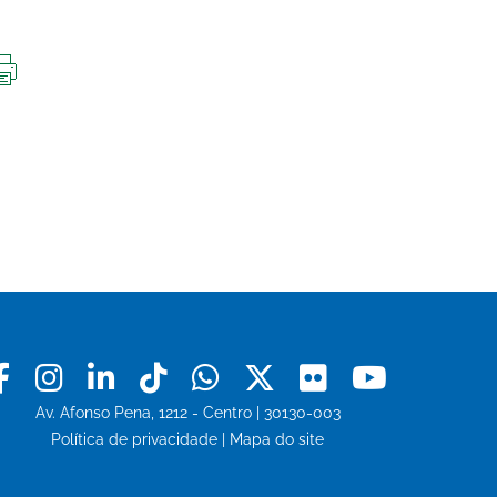
IMPRIMIR
ESTA
PÁGINA
Facebook
Instagram
Linkedin
Tiktok
Whatsapp
X
Flickr
Youtu
Av. Afonso Pena, 1212 - Centro | 30130-003
Política de privacidade
|
Mapa do site