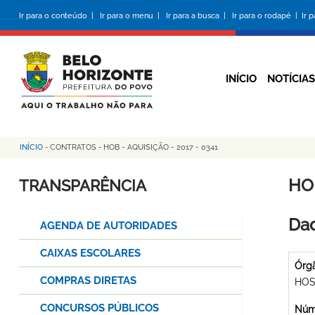
Pular
Ir para o conteúdo |
Ir para o menu |
Ir para a busca |
Ir para o rodapé |
Ir 
para
o
conteúdo
principal
INÍCIO
NOTÍCIAS
INÍCIO
-
CONTRATOS
-
HOB - AQUISIÇÃO - 2017 - 0341
Trilha
de
HOB
TRANSPARÊNCIA
navegação
Dad
AGENDA DE AUTORIDADES
CAIXAS ESCOLARES
Órg
COMPRAS DIRETAS
HOS
CONCURSOS PÚBLICOS
Núme