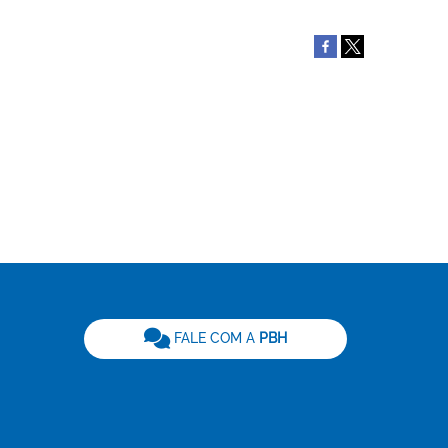
be
FALE COM A
PBH