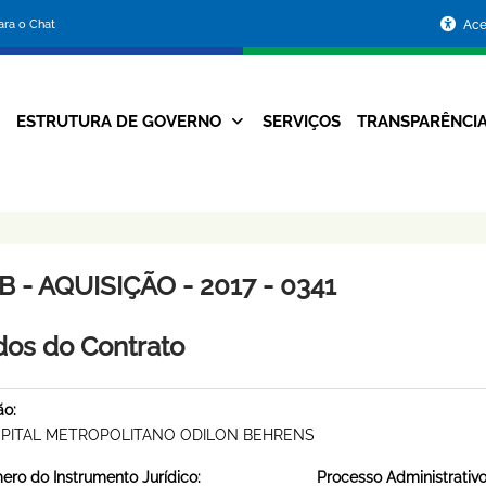
Portal
para o Chat
Ace
da
Prefeitura
ESTRUTURA DE GOVERNO
SERVIÇOS
TRANSPARÊNCI
Navegação
de
Principal
Belo
Horizonte
 - AQUISIÇÃO - 2017 - 0341
os do Contrato
ão:
PITAL METROPOLITANO ODILON BEHRENS
ro do Instrumento Jurídico:
Processo Administrativo