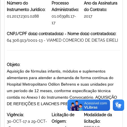
Número do
Processo
Ano da Assinatura
Instrumento Jurídico:
Administrativo:
do Contrato:
01.2017.2301.0288
01.063981.17-
2017
17
CNPJ/CPF do(a) contratado(a) - Nome do(a) contratado(a):
64.306.913/0001-13 - VIAMED COMERCIO DE DIETAS EIRELI
Objeto:
Aquisição de fórmulas infantis, módulos e suplementos
alimentares para atender a demanda de forma contínua do
Hospital Metropolitano Odilon Behrens e suas unidades por
um período de 12 meses, conforme especificação técnica
contida no Anexo I do Instrumento Convocatório. AQUISIÇÃO
DE REFEIÇÕES E LANCHES PREPARADOS
Vigência:
Licitação de
Modalidade da
30-OCT-17 a 29-OCT-
Origem:
licitação: