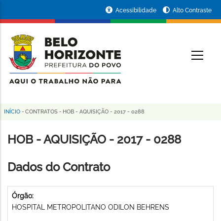
Pular
Portal
Acessibilidade
Alto Contraste
para
da
o
conteúdo
Prefeitura
O
principal
de
Belo
Horizonte
INÍCIO
-
CONTRATOS
-
HOB - AQUISIÇÃO - 2017 - 0288
Trilha
de
HOB - AQUISIÇÃO - 2017 - 0288
navegação
Dados do Contrato
Órgão:
HOSPITAL METROPOLITANO ODILON BEHRENS