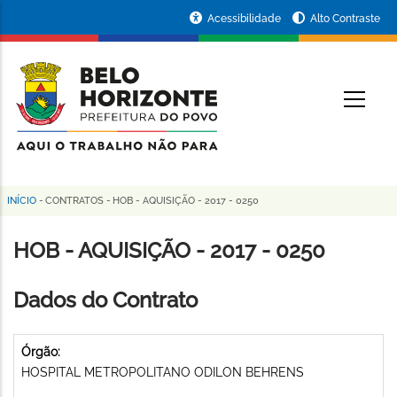
Pular
Portal
Acessibilidade
Alto Contraste
para
da
o
conteúdo
Prefeitura
O
principal
de
Belo
Horizonte
INÍCIO
-
CONTRATOS
-
HOB - AQUISIÇÃO - 2017 - 0250
Trilha
de
HOB - AQUISIÇÃO - 2017 - 0250
navegação
Dados do Contrato
Órgão:
HOSPITAL METROPOLITANO ODILON BEHRENS