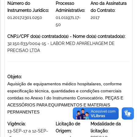
Número do
Processo
Ano da Assinatura
Instrumento Jurídico:
Administrativo:
do Contrato:
01.2017.2301.0250
01.011971.17-
2017
50
CNPJ/CPF do(a) contratado(a) - Nome do(a) contratado(a):
32.150.633/0004-15 - LABOR MED APARELHAGEM DE
PRECISAO LTDA
Objeto:
Aquisição de equipamentos médico hospitalares, conforme
especificação técnica, quantidades e condições comerciais
contidas no Anexo I do Instrumento Convocatório. PEÇAS E
ACESSÓRIOS PARA EQUIPAMENTOS E MATERIAIS
PERMANENTES
Vigência:
Licitação de
Modalidade da
13-SEP-17 a 12-SEP-
Origem:
licitação: