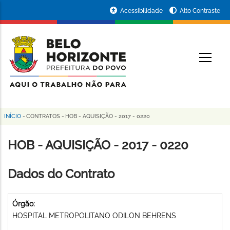
Pular
Portal
Acessibilidade
Alto Contraste
para
da
o
conteúdo
Prefeitura
O
principal
de
Belo
Horizonte
INÍCIO
-
CONTRATOS
-
HOB - AQUISIÇÃO - 2017 - 0220
Trilha
de
HOB - AQUISIÇÃO - 2017 - 0220
navegação
Dados do Contrato
Órgão:
HOSPITAL METROPOLITANO ODILON BEHRENS