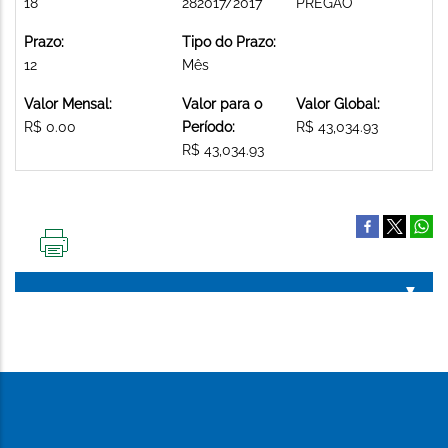
18
282017/2017
PREGAO
Prazo:
Tipo do Prazo:
12
Mês
Valor Mensal:
Valor para o
Valor Global:
R$ 0.00
Período:
R$ 43,034.93
R$ 43,034.93
IMPRIMIR
ESTA
PÁGINA