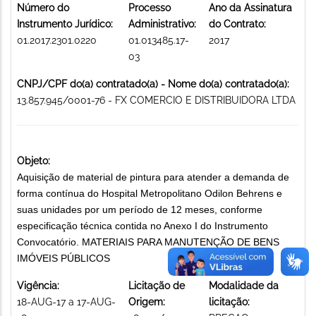
Número do
Processo
Ano da Assinatura
Instrumento Jurídico:
Administrativo:
do Contrato:
01.2017.2301.0220
01.013485.17-
2017
03
CNPJ/CPF do(a) contratado(a) - Nome do(a) contratado(a):
13.857.945/0001-76 - FX COMERCIO E DISTRIBUIDORA LTDA
Objeto:
Aquisição de material de pintura para atender a demanda de
forma contínua do Hospital Metropolitano Odilon Behrens e
suas unidades por um período de 12 meses, conforme
especificação técnica contida no Anexo I do Instrumento
Convocatório. MATERIAIS PARA MANUTENÇÃO DE BENS
IMÓVEIS PÚBLICOS
Vigência:
Licitação de
Modalidade da
18-AUG-17 a 17-AUG-
Origem:
licitação: