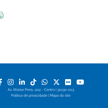
IMPRIMIR
ESTA
PÁGINA
Facebook
Instagram
Linkedin
Tiktok
Whatsapp
X
Flickr
Youtu
Av. Afonso Pena, 1212 - Centro | 30130-003
Política de privacidade
|
Mapa do site