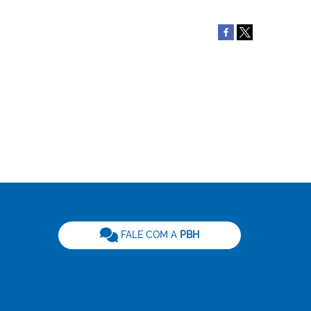
be
FALE COM A
PBH