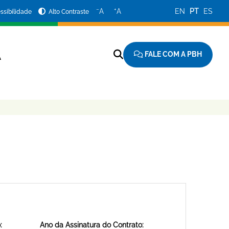
−
+
A
A
EN
PT
ES
ssibilidade
Alto Contraste
FALE COM A PBH
A
:
Ano da Assinatura do Contrato: