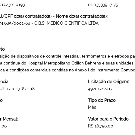
017.2301.0193
01.035339.17-75
/CPF do(a) contratado(a) - Nome do(a) contratado(a):
91.685/0001-68 - C.B.S. MEDICO CIENTIFICA LTDA
to:
sição de dispositivos de controle intestinal, termômetros e eletrodos 
a contínua do Hospital Metropolitano Odilon Behrens e suas unidades
ica e condições comerciais contidas no Anexo I do Instrumento C
ncia:
Licitação de Origem:
UL-17 a 23-JUL-18
492017/2017
o:
Tipo do Prazo:
Mês
r Mensal:
Valor para o Período:
0.00
R$ 18,750.00