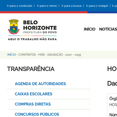
Pular
Ir para o conteúdo |
Ir para o menu |
Ir para a busca |
Ir para o rodapé |
Ir 
para
o
conteúdo
principal
INÍCIO
NOTÍCIAS
INÍCIO
-
CONTRATOS
-
HOB - AQUISIÇÃO - 2017 - 0193
Trilha
de
HOB
TRANSPARÊNCIA
navegação
Dad
AGENDA DE AUTORIDADES
CAIXAS ESCOLARES
Órg
COMPRAS DIRETAS
HOS
CONCURSOS PÚBLICOS
Núme