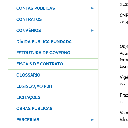
01.2
CONTAS PÚBLICAS
CNPJ
CONTRATOS
48.7
CONVÊNIOS
DÍVIDA PÚBLICA FUNDADA
Obje
ESTRUTURA DE GOVERNO
Aqui
form
FISCAIS DE CONTRATO
técn
GLOSSÁRIO
Vigê
24-J
LEGISLAÇÃO PBH
Praz
LICITAÇÕES
12
OBRAS PÚBLICAS
Valo
PARCERIAS
R$ 