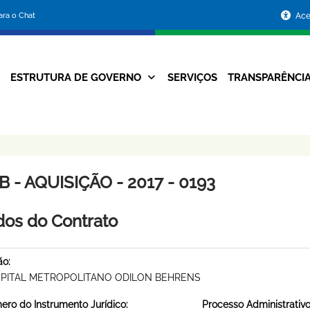
Portal
para o Chat
Ace
da
Prefeitura
ESTRUTURA DE GOVERNO
SERVIÇOS
TRANSPARÊNCI
Navegação
de
Principal
Belo
Horizonte
 - AQUISIÇÃO - 2017 - 0193
os do Contrato
ão:
PITAL METROPOLITANO ODILON BEHRENS
ro do Instrumento Jurídico:
Processo Administrativo