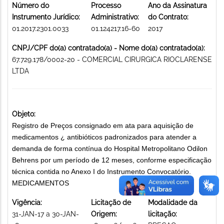
Número do
Processo
Ano da Assinatura
Instrumento Jurídico:
Administrativo:
do Contrato:
01.2017.2301.0033
01.124217.16-60
2017
CNPJ/CPF do(a) contratado(a) - Nome do(a) contratado(a):
67.729.178/0002-20 - COMERCIAL CIRURGICA RIOCLARENSE
LTDA
Objeto:
Registro de Preços consignado em ata para aquisição de
medicamentos ¿ antibióticos padronizados para atender a
demanda de forma contínua do Hospital Metropolitano Odilon
Behrens por um período de 12 meses, conforme especificação
técnica contida no Anexo I do Instrumento Convocatório.
MEDICAMENTOS
Vigência:
Licitação de
Modalidade da
31-JAN-17 a 30-JAN-
Origem:
licitação: