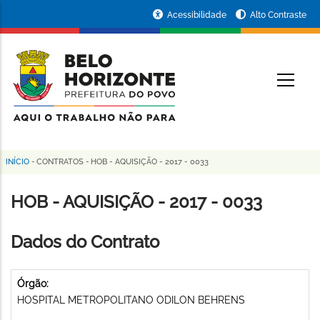
Pular
Portal
Acessibilidade
Alto Contraste
para
da
o
conteúdo
Prefeitura
O
principal
de
Belo
Horizonte
INÍCIO
-
CONTRATOS
-
HOB - AQUISIÇÃO - 2017 - 0033
Trilha
de
HOB - AQUISIÇÃO - 2017 - 0033
navegação
Dados do Contrato
Órgão:
HOSPITAL METROPOLITANO ODILON BEHRENS