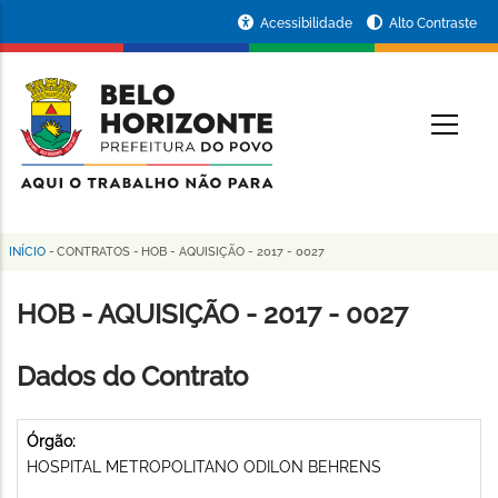
Pular
Portal
Acessibilidade
Alto Contraste
para
da
o
conteúdo
Prefeitura
O
principal
de
Belo
Horizonte
INÍCIO
-
CONTRATOS
-
HOB - AQUISIÇÃO - 2017 - 0027
Trilha
de
HOB - AQUISIÇÃO - 2017 - 0027
navegação
Dados do Contrato
Órgão:
HOSPITAL METROPOLITANO ODILON BEHRENS