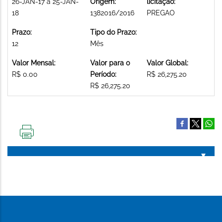
26-JAN-17 a 25-JAN-
Origem:
licitação:
18
1382016/2016
PREGAO
Prazo:
Tipo do Prazo:
12
Mês
Valor Mensal:
Valor para o
Valor Global:
R$ 0.00
Período:
R$ 26,275.20
R$ 26,275.20
IMPRIMIR
ESTA
PÁGINA