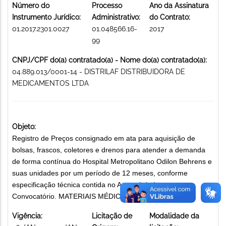
Número do
Processo
Ano da Assinatura
Instrumento Jurídico:
Administrativo:
do Contrato:
01.2017.2301.0027
01.048566.16-
2017
99
CNPJ/CPF do(a) contratado(a) - Nome do(a) contratado(a):
04.889.013/0001-14 - DISTRILAF DISTRIBUIDORA DE
MEDICAMENTOS LTDA
Objeto:
Registro de Preços consignado em ata para aquisição de
bolsas, frascos, coletores e drenos para atender a demanda
de forma contínua do Hospital Metropolitano Odilon Behrens e
suas unidades por um período de 12 meses, conforme
especificação técnica contida no Anexo I do Instrumento
Convocatório. MATERIAIS MÉDICO-HOSPITALARES
Vigência:
Licitação de
Modalidade da