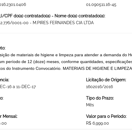
016.2301.0406
01.090511.16-45
/CPF do(a) contratado(a) - Nome do(a) contratado(a):
252.776/0001-00 - M.PIRES FERNANDES CIA LTDA
to:
sição de materiais de higiene e limpeza para atender a demanda do Ho
um período de 12 (doze) meses, conforme quantidades, especificações 
os do Instrumento Convocatório. MATERIAIS DE HIGIENE E LIMPEZA
ncia:
Licitação de Origem:
EC-16 a 11-DEC-17
1602016/2016
o:
Tipo do Prazo:
Mês
r Mensal:
Valor para o Período:
0.00
R$ 6,999.00