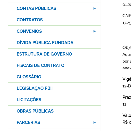
01.2
CONTAS PÚBLICAS
CNPJ
CONTRATOS
17.
CONVÊNIOS
DÍVIDA PÚBLICA FUNDADA
Obje
ESTRUTURA DE GOVERNO
Aqui
por 
FISCAIS DE CONTRATO
anex
GLOSSÁRIO
Vigê
12-D
LEGISLAÇÃO PBH
Praz
LICITAÇÕES
12
OBRAS PÚBLICAS
Valo
PARCERIAS
R$ 