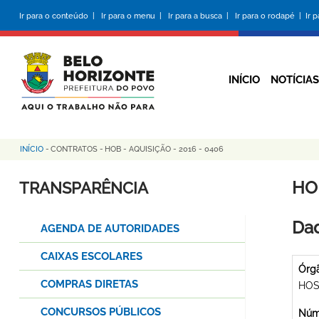
Pular
Ir para o conteúdo |
Ir para o menu |
Ir para a busca |
Ir para o rodapé |
Ir 
para
o
conteúdo
principal
INÍCIO
NOTÍCIAS
INÍCIO
-
CONTRATOS
-
HOB - AQUISIÇÃO - 2016 - 0406
Trilha
de
HOB
TRANSPARÊNCIA
navegação
Dad
AGENDA DE AUTORIDADES
CAIXAS ESCOLARES
Órg
COMPRAS DIRETAS
HOS
CONCURSOS PÚBLICOS
Núme