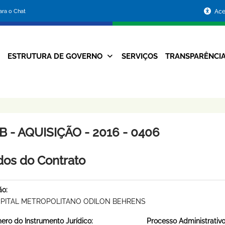
Portal
para o Chat
Ace
da
Prefeitura
ESTRUTURA DE GOVERNO
SERVIÇOS
TRANSPARÊNCI
Navegação
de
Principal
Belo
Horizonte
 - AQUISIÇÃO - 2016 - 0406
os do Contrato
ão:
PITAL METROPOLITANO ODILON BEHRENS
ro do Instrumento Jurídico:
Processo Administrativo