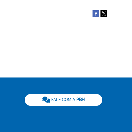
be
FALE COM A
PBH