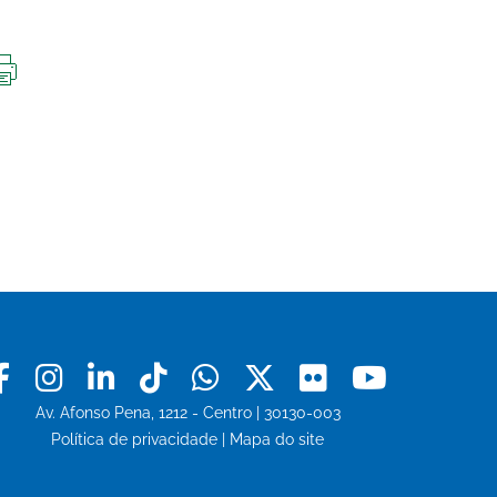
IMPRIMIR
ESTA
PÁGINA
Facebook
Instagram
Linkedin
Tiktok
Whatsapp
X
Flickr
Youtu
Av. Afonso Pena, 1212 - Centro | 30130-003
Política de privacidade
|
Mapa do site