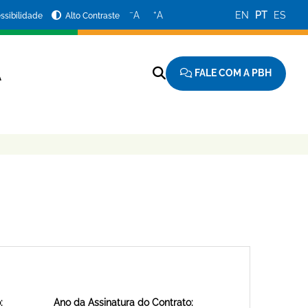
−
+
A
A
EN
PT
ES
ssibilidade
Alto Contraste
FALE COM A PBH
A
:
Ano da Assinatura do Contrato: