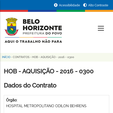
Pular
Portal
Acessibilidade
Alto Contraste
para
da
o
conteúdo
Prefeitura
O
principal
de
Belo
Horizonte
INÍCIO
-
CONTRATOS
-
HOB - AQUISIÇÃO - 2016 - 0300
Trilha
de
HOB - AQUISIÇÃO - 2016 - 0300
navegação
Dados do Contrato
Órgão:
HOSPITAL METROPOLITANO ODILON BEHRENS