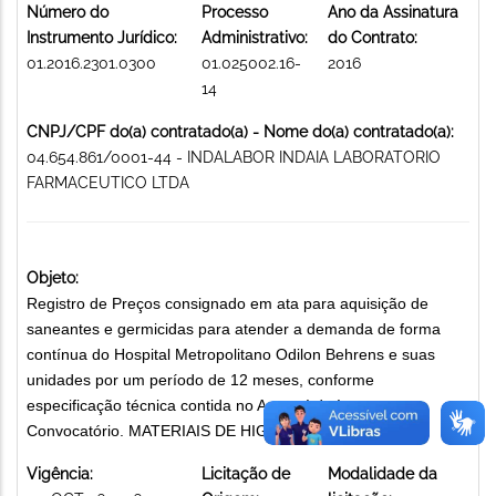
Número do
Processo
Ano da Assinatura
Instrumento Jurídico:
Administrativo:
do Contrato:
01.2016.2301.0300
01.025002.16-
2016
14
CNPJ/CPF do(a) contratado(a) - Nome do(a) contratado(a):
04.654.861/0001-44 - INDALABOR INDAIA LABORATORIO
FARMACEUTICO LTDA
Objeto:
Registro de Preços consignado em ata para aquisição de
saneantes e germicidas para atender a demanda de forma
contínua do Hospital Metropolitano Odilon Behrens e suas
unidades por um período de 12 meses, conforme
especificação técnica contida no Anexo I do Instrumento
Convocatório. MATERIAIS DE HIGIENE E LIMPEZA
Vigência:
Licitação de
Modalidade da