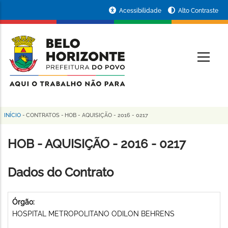
Pular
Portal
Acessibilidade
Alto Contraste
para
da
o
conteúdo
Prefeitura
O
principal
de
Belo
Horizonte
INÍCIO
-
CONTRATOS
-
HOB - AQUISIÇÃO - 2016 - 0217
Trilha
de
HOB - AQUISIÇÃO - 2016 - 0217
navegação
Dados do Contrato
Órgão:
HOSPITAL METROPOLITANO ODILON BEHRENS