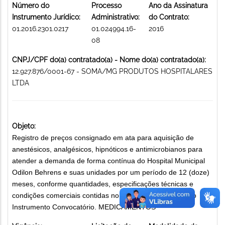
Número do
Processo
Ano da Assinatura
Instrumento Jurídico:
Administrativo:
do Contrato:
01.2016.2301.0217
01.024994.16-
2016
08
CNPJ/CPF do(a) contratado(a) - Nome do(a) contratado(a):
12.927.876/0001-67 - SOMA/MG PRODUTOS HOSPITALARES
LTDA
Objeto:
Registro de preços consignado em ata para aquisição de
anestésicos, analgésicos, hipnóticos e antimicrobianos para
atender a demanda de forma contínua do Hospital Municipal
Odilon Behrens e suas unidades por um período de 12 (doze)
meses, conforme quantidades, especificações técnicas e
condições comerciais contidas no edital e seus anexos do
Instrumento Convocatório. MEDICAMENTOS