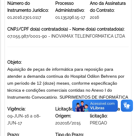
Número do
Processo
Ano da Assinatura
Instrumento Jurídico:
Administrativo:
do Contrato:
01.2016.2301.0117
01.135296.15-17
2016
CNPJ/CPF do(a) contratado(a) - Nome do(a) contratado(a):
07.055.987/0001-90 - INOVAMAX TELEINFORMATICA LTDA
Objeto:
Aquisição de peças de informática para reposição para
atender a demanda contínua do Hospital Odilon Behrens por
um período de 12 (doze) meses, conforme especificação
técnica e condições comerciais contidas no Anexo I do
Instrumento Convocatório. SUPRIMENTOS DE INFORMÁTICA
Vigência:
Licitação de
Modalidade da
09-JUN-16 a 08-
Origem:
licitação:
JUN-17
202016/2015
PREGAO
Prazo:
Tipo do Prazo: