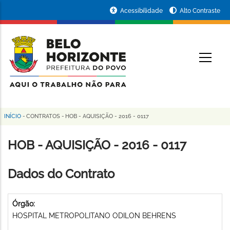
Pular
Portal
Acessibilidade
Alto Contraste
para
da
o
conteúdo
Prefeitura
O
principal
de
Belo
Horizonte
INÍCIO
-
CONTRATOS
-
HOB - AQUISIÇÃO - 2016 - 0117
Trilha
de
HOB - AQUISIÇÃO - 2016 - 0117
navegação
Dados do Contrato
Órgão:
HOSPITAL METROPOLITANO ODILON BEHRENS