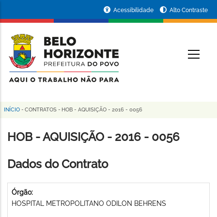
Pular
Portal
Acessibilidade
Alto Contraste
para
da
o
conteúdo
Prefeitura
O
principal
de
Belo
Horizonte
INÍCIO
-
CONTRATOS
-
HOB - AQUISIÇÃO - 2016 - 0056
Trilha
de
HOB - AQUISIÇÃO - 2016 - 0056
navegação
Dados do Contrato
Órgão:
HOSPITAL METROPOLITANO ODILON BEHRENS