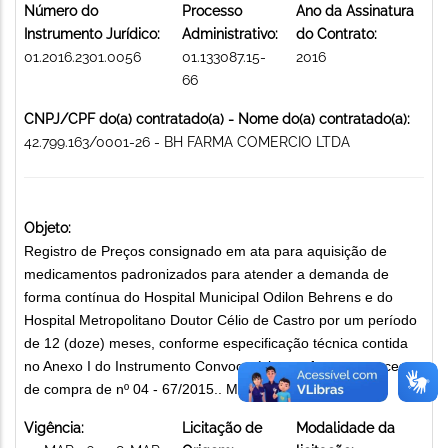
Número do
Processo
Ano da Assinatura
Instrumento Jurídico:
Administrativo:
do Contrato:
01.2016.2301.0056
01.133087.15-
2016
66
CNPJ/CPF do(a) contratado(a) - Nome do(a) contratado(a):
42.799.163/0001-26 - BH FARMA COMERCIO LTDA
Objeto:
Registro de Preços consignado em ata para aquisição de
medicamentos padronizados para atender a demanda de
forma contínua do Hospital Municipal Odilon Behrens e do
Hospital Metropolitano Doutor Célio de Castro por um período
de 12 (doze) meses, conforme especificação técnica contida
no Anexo I do Instrumento Convocatório, conforme o processo
de compra de nº 04 - 67/2015.. MEDICAMENTOS
Vigência:
Licitação de
Modalidade da