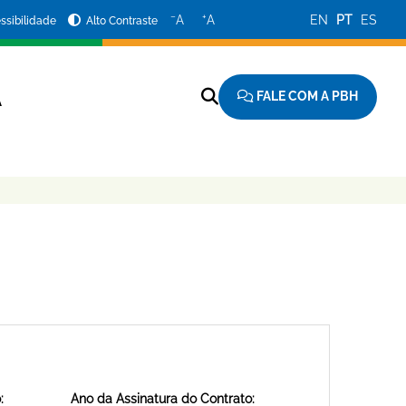
−
+
A
A
EN
PT
ES
ssibilidade
Alto Contraste
FALE COM A PBH
A
:
Ano da Assinatura do Contrato: