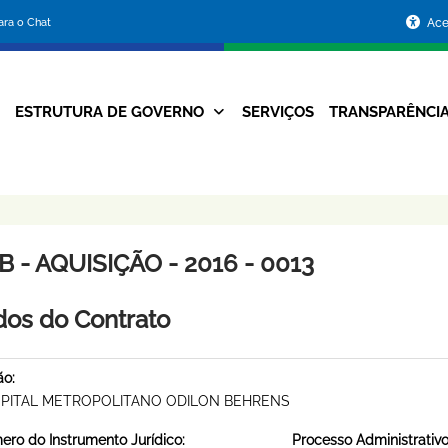
Portal
para o Chat
Ace
da
Prefeitura
ESTRUTURA DE GOVERNO
SERVIÇOS
TRANSPARÊNCI
Navegação
de
Principal
Belo
Horizonte
 - AQUISIÇÃO - 2016 - 0013
os do Contrato
ão:
PITAL METROPOLITANO ODILON BEHRENS
ro do Instrumento Jurídico:
Processo Administrativo