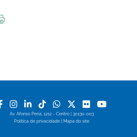
IMPRIMIR
ESTA
PÁGINA
Facebook
Instagram
Linkedin
Tiktok
Whatsapp
X
Flickr
Youtu
Av. Afonso Pena, 1212 - Centro | 30130-003
Política de privacidade
|
Mapa do site