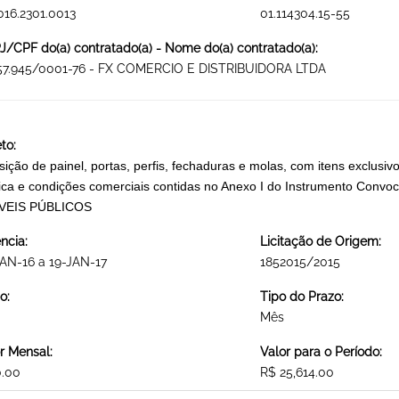
016.2301.0013
01.114304.15-55
/CPF do(a) contratado(a) - Nome do(a) contratado(a):
857.945/0001-76 - FX COMERCIO E DISTRIBUIDORA LTDA
to:
sição de painel, portas, perfis, fechaduras e molas, com itens exclus
ica e condições comerciais contidas no Anexo I do Instrumento C
VEIS PÚBLICOS
ncia:
Licitação de Origem:
AN-16 a 19-JAN-17
1852015/2015
o:
Tipo do Prazo:
Mês
r Mensal:
Valor para o Período:
0.00
R$ 25,614.00