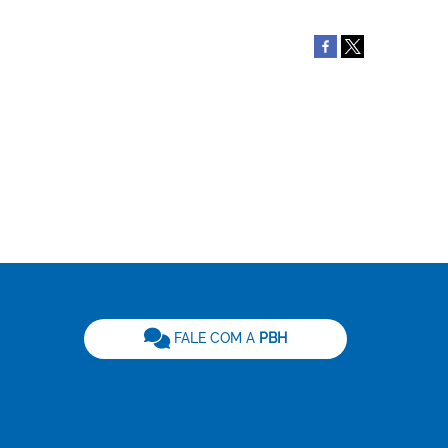
be
FALE COM A
PBH