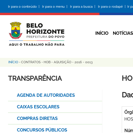
Pular
Ir para o conteúdo |
Ir para o menu |
Ir para a busca |
Ir para o rodapé |
Ir 
para
o
conteúdo
principal
INÍCIO
NOTÍCIAS
INÍCIO
-
CONTRATOS
-
HOB - AQUISIÇÃO - 2016 - 0013
Trilha
de
HOB
TRANSPARÊNCIA
navegação
Dad
AGENDA DE AUTORIDADES
CAIXAS ESCOLARES
Órg
COMPRAS DIRETAS
HOS
CONCURSOS PÚBLICOS
Núme