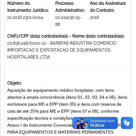
Número do
Processo
Ano da Assinatura
Instrumento Jurídico:
Administrativo:
do Contrato:
01.2016.2301.0004
01.024130.15-
2016
88
CNPJ/CPF do(a) contratado(a) - Nome do(a) contratado(a):
02.836.248/0001-12 - BARRFAB INDUSTRIA COMERCIO
IMPORTACAO E EXPORTACAO DE EQUIPAMENTOS
HOSPITALARES LTDA
Objeto:
Aquisição de equipamento médico hospitalar, com itens
abertos à ampla concorrência (itens 01, 02, 03, 04 e 06), itens
exclusivos para ME e EPP (item 05) e itens com reserva de
cota de até 25% para ME e EPP (itens 07 e 08), conforme
especificação técnica e condições comerciais contidas no
Anexo I do Instrumento Convocatório PEÇAS E ACESSÓRIOS
PARA EQUIPAMENTOS E MATERIAIS PERMANENTES