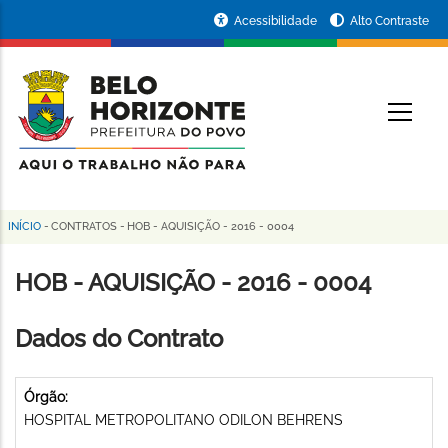
Pular
Portal
Acessibilidade
Alto Contraste
para
da
o
conteúdo
Prefeitura
O
principal
de
Belo
Horizonte
INÍCIO
-
CONTRATOS
-
HOB - AQUISIÇÃO - 2016 - 0004
Trilha
de
HOB - AQUISIÇÃO - 2016 - 0004
navegação
Dados do Contrato
Órgão:
HOSPITAL METROPOLITANO ODILON BEHRENS