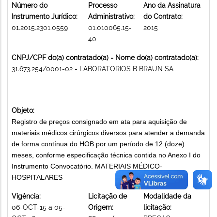
Número do
Processo
Ano da Assinatura
Instrumento Jurídico:
Administrativo:
do Contrato:
01.2015.2301.0559
01.010065.15-
2015
40
CNPJ/CPF do(a) contratado(a) - Nome do(a) contratado(a):
31.673.254/0001-02 - LABORATORIOS B BRAUN SA
Objeto:
Registro de preços consignado em ata para aquisição de
materiais médicos cirúrgicos diversos para atender a demanda
de forma contínua do HOB por um período de 12 (doze)
meses, conforme especificação técnica contida no Anexo I do
Instrumento Convocatório. MATERIAIS MÉDICO-
HOSPITALARES
Vigência:
Licitação de
Modalidade da
06-OCT-15 a 05-
Origem:
licitação: