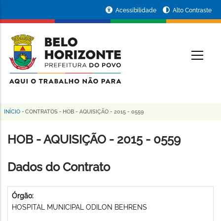
Pular
Portal
Acessibilidade
Alto Contraste
para
da
o
conteúdo
Prefeitura
O
principal
de
Belo
Horizonte
INÍCIO
-
CONTRATOS
-
HOB - AQUISIÇÃO - 2015 - 0559
Trilha
de
HOB - AQUISIÇÃO - 2015 - 0559
navegação
Dados do Contrato
Órgão:
HOSPITAL MUNICIPAL ODILON BEHRENS