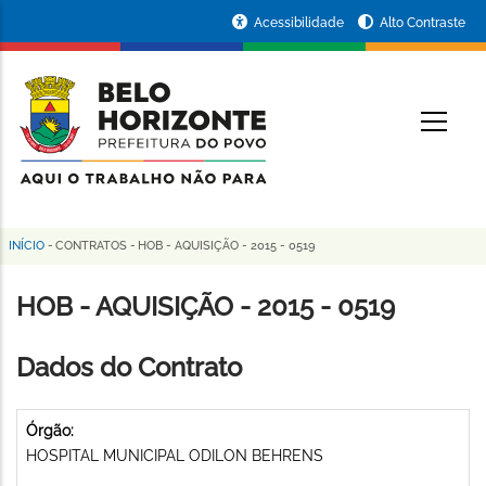
Pular
Portal
Acessibilidade
Alto Contraste
para
da
o
conteúdo
Prefeitura
O
principal
de
Belo
Horizonte
INÍCIO
-
CONTRATOS
-
HOB - AQUISIÇÃO - 2015 - 0519
Trilha
de
HOB - AQUISIÇÃO - 2015 - 0519
navegação
Dados do Contrato
Órgão:
HOSPITAL MUNICIPAL ODILON BEHRENS