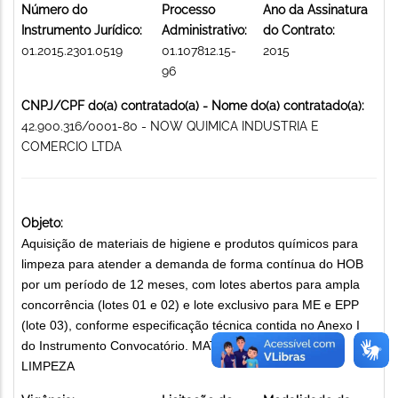
Número do
Processo
Ano da Assinatura
Instrumento Jurídico:
Administrativo:
do Contrato:
01.2015.2301.0519
01.107812.15-
2015
96
CNPJ/CPF do(a) contratado(a) - Nome do(a) contratado(a):
42.900.316/0001-80 - NOW QUIMICA INDUSTRIA E
COMERCIO LTDA
Objeto:
Aquisição de materiais de higiene e produtos químicos para
limpeza para atender a demanda de forma contínua do HOB
por um período de 12 meses, com lotes abertos para ampla
concorrência (lotes 01 e 02) e lote exclusivo para ME e EPP
(lote 03), conforme especificação técnica contida no Anexo I
do Instrumento Convocatório. MATERIAIS DE HIGIENE E
LIMPEZA