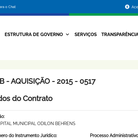
Portal
para o Chat
Ace
da
Prefeitura
ESTRUTURA DE GOVERNO
SERVIÇOS
TRANSPARÊNCI
Navegação
de
Principal
Belo
Horizonte
 - AQUISIÇÃO - 2015 - 0517
os do Contrato
ão:
PITAL MUNICIPAL ODILON BEHRENS
ro do Instrumento Jurídico:
Processo Administrativo