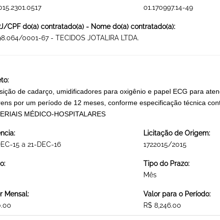
015.2301.0517
01.170997.14-49
/CPF do(a) contratado(a) - Nome do(a) contratado(a):
98.064/0001-67 - TECIDOS JOTALIRA LTDA.
to:
sição de cadarço, umidificadores para oxigênio e papel ECG para ate
ens por um período de 12 meses, conforme especificação técnica cont
ERIAIS MÉDICO-HOSPITALARES
ncia:
Licitação de Origem:
EC-15 a 21-DEC-16
1722015/2015
o:
Tipo do Prazo:
Mês
r Mensal:
Valor para o Período:
0.00
R$ 8,246.00