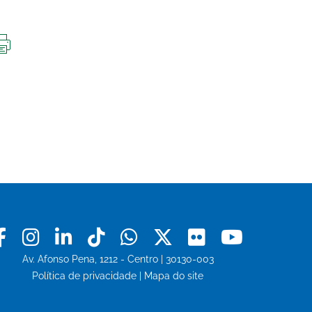
IMPRIMIR
ESTA
PÁGINA
Facebook
Instagram
Linkedin
Tiktok
Whatsapp
X
Flickr
Youtu
Av. Afonso Pena, 1212 - Centro | 30130-003
Política de privacidade
|
Mapa do site