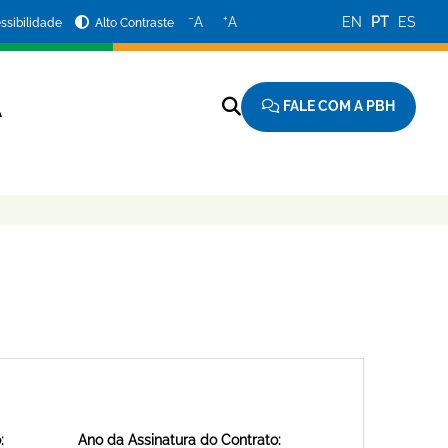
−
+
A
A
EN
PT
ES
ssibilidade
Alto Contraste
FALE COM A PBH
A
:
Ano da Assinatura do Contrato: