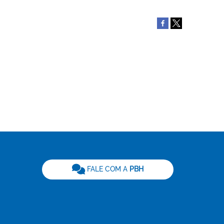
be
FALE COM A
PBH