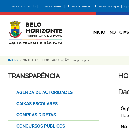
Pular
Ir para o conteúdo |
Ir para o menu |
Ir para a busca |
Ir para o rodapé |
Ir 
para
o
conteúdo
principal
INÍCIO
NOTÍCIAS
INÍCIO
-
CONTRATOS
-
HOB - AQUISIÇÃO - 2015 - 0517
Trilha
de
HOB
TRANSPARÊNCIA
navegação
Dad
AGENDA DE AUTORIDADES
CAIXAS ESCOLARES
Órg
COMPRAS DIRETAS
HOS
CONCURSOS PÚBLICOS
Núme