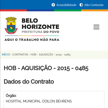
Pular
Portal
Acessibilidade
Alto Contraste
para
da
o
conteúdo
Prefeitura
O
principal
de
Belo
Horizonte
INÍCIO
-
CONTRATOS
-
HOB - AQUISIÇÃO - 2015 - 0485
Trilha
de
HOB - AQUISIÇÃO - 2015 - 0485
navegação
Dados do Contrato
Órgão:
HOSPITAL MUNICIPAL ODILON BEHRENS