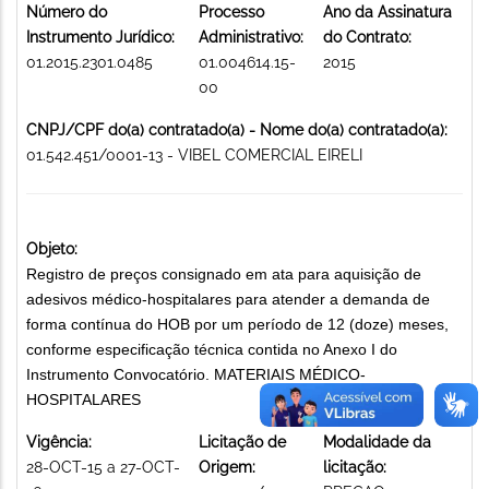
Número do
Processo
Ano da Assinatura
Instrumento Jurídico:
Administrativo:
do Contrato:
01.2015.2301.0485
01.004614.15-
2015
00
CNPJ/CPF do(a) contratado(a) - Nome do(a) contratado(a):
01.542.451/0001-13 - VIBEL COMERCIAL EIRELI
Objeto:
Registro de preços consignado em ata para aquisição de
adesivos médico-hospitalares para atender a demanda de
forma contínua do HOB por um período de 12 (doze) meses,
conforme especificação técnica contida no Anexo I do
Instrumento Convocatório. MATERIAIS MÉDICO-
HOSPITALARES
Vigência:
Licitação de
Modalidade da
28-OCT-15 a 27-OCT-
Origem:
licitação: