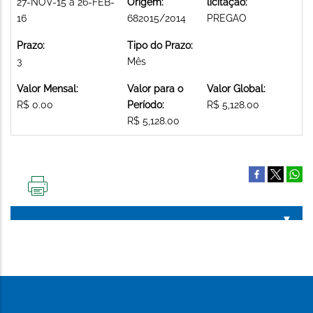
27-NOV-15 a 26-FEB-
Origem:
licitação:
16
682015/2014
PREGAO
Prazo:
Tipo do Prazo:
3
Mês
Valor Mensal:
Valor para o
Valor Global:
R$ 0.00
Período:
R$ 5,128.00
R$ 5,128.00
IMPRIMIR
ESTA
PÁGINA