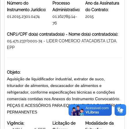
Número do
Processo
Ano da Assinatura
Instrumento Jurídico:
Administrativo:
do Contrato:
01.2015.2301.0474
01.162789.14-
2015
76
CNPJ/CPF do(a) contratado(a) - Nome do(a) contratado(a):
05.471.237/0001-74 - LIDER COMERCIO ATACADISTA LTDA.
EPP
Objeto:
Aquisição de liquidificador industrial, extrator de suco,
triturador de alimentos, descascador de alimentos e
refrigerador, conforme especificações técnicas e condições
comerciais contidas nos Anexos do Instrumento Convocatório.
PEÇAS E ACESSÓRIOS PARA EQUIPAMENTOS E MATERIAIS
PERMANENTES
Vigência:
Licitação de
Modalidade da