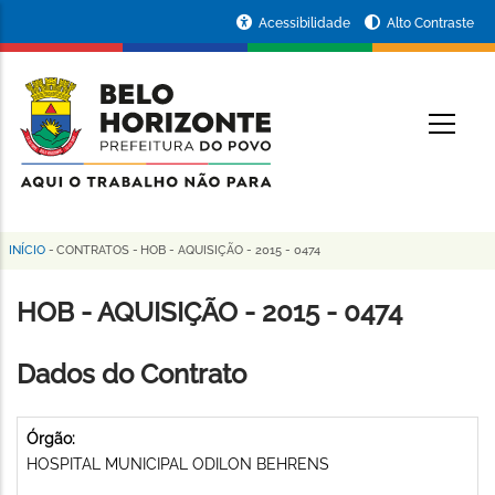
Pular
Portal
Acessibilidade
Alto Contraste
para
da
o
conteúdo
Prefeitura
O
principal
de
Belo
Horizonte
INÍCIO
-
CONTRATOS
-
HOB - AQUISIÇÃO - 2015 - 0474
Trilha
de
HOB - AQUISIÇÃO - 2015 - 0474
navegação
Dados do Contrato
Órgão:
HOSPITAL MUNICIPAL ODILON BEHRENS