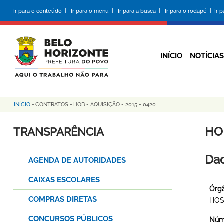
Pular
Ir para o conteúdo |
Ir para o menu |
Ir para a busca |
Ir para o rodapé |
Ir 
para
o
conteúdo
principal
INÍCIO
NOTÍCIAS
INÍCIO
-
CONTRATOS
-
HOB - AQUISIÇÃO - 2015 - 0420
Trilha
de
HOB
TRANSPARÊNCIA
navegação
Dad
AGENDA DE AUTORIDADES
CAIXAS ESCOLARES
Órg
COMPRAS DIRETAS
HOS
CONCURSOS PÚBLICOS
Núme