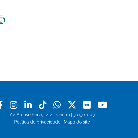
IMPRIMIR
ESTA
PÁGINA
Facebook
Instagram
Linkedin
Tiktok
Whatsapp
X
Flickr
Youtu
Av. Afonso Pena, 1212 - Centro | 30130-003
Política de privacidade
|
Mapa do site