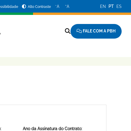
−
+
A
A
EN
PT
ES
ssibilidade
Alto Contraste
FALE COM A PBH
A
:
Ano da Assinatura do Contrato: