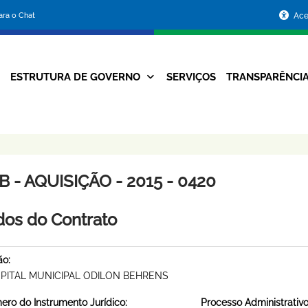
Portal
para o Chat
Ace
da
Prefeitura
ESTRUTURA DE GOVERNO
SERVIÇOS
TRANSPARÊNCI
Navegação
de
Principal
Belo
Horizonte
 - AQUISIÇÃO - 2015 - 0420
os do Contrato
ão:
PITAL MUNICIPAL ODILON BEHRENS
ro do Instrumento Jurídico:
Processo Administrativo