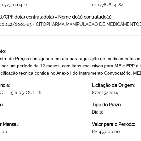
015.2301.0420
01.177876.14-82
/CPF do(a) contratado(a) - Nome do(a) contratado(a):
640.262/0001-83 - CITOPHARMA MANIPULACAO DE MEDICAMENTOS
to:
stro de Preços consignado em ata para aquisição de medicamentos in
por um período de 12 meses, com itens exclusivos para ME e EPP e i
cificação técnica contida no Anexo I do Instrumento Convocatório.
ncia:
Licitação de Origem:
OCT-15 a 05-OCT-16
872015/2014
o:
Tipo do Prazo:
Dia(s)
r Mensal:
Valor para o Período:
0.00
R$ 45,000.00