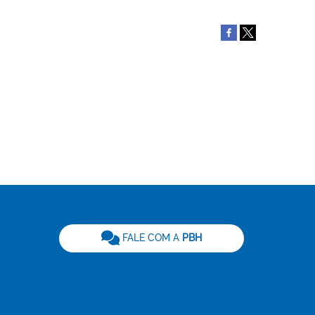
be
FALE COM A
PBH