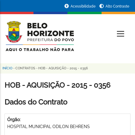
Pular
Portal
Acessibilidade
Alto Contraste
para
da
o
conteúdo
Prefeitura
O
principal
de
Belo
Horizonte
INÍCIO
-
CONTRATOS
-
HOB - AQUISIÇÃO - 2015 - 0356
Trilha
de
HOB - AQUISIÇÃO - 2015 - 0356
navegação
Dados do Contrato
Órgão:
HOSPITAL MUNICIPAL ODILON BEHRENS