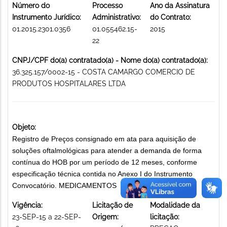
Número do
Processo
Ano da Assinatura
Instrumento Jurídico:
Administrativo:
do Contrato:
01.2015.2301.0356
01.055462.15-
2015
22
CNPJ/CPF do(a) contratado(a) - Nome do(a) contratado(a):
36.325.157/0002-15 - COSTA CAMARGO COMERCIO DE
PRODUTOS HOSPITALARES LTDA
Objeto:
Registro de Preços consignado em ata para aquisição de
soluções oftalmológicas para atender a demanda de forma
contínua do HOB por um período de 12 meses, conforme
especificação técnica contida no Anexo I do Instrumento
Convocatório. MEDICAMENTOS
Vigência:
Licitação de
Modalidade da
23-SEP-15 a 22-SEP-
Origem:
licitação: