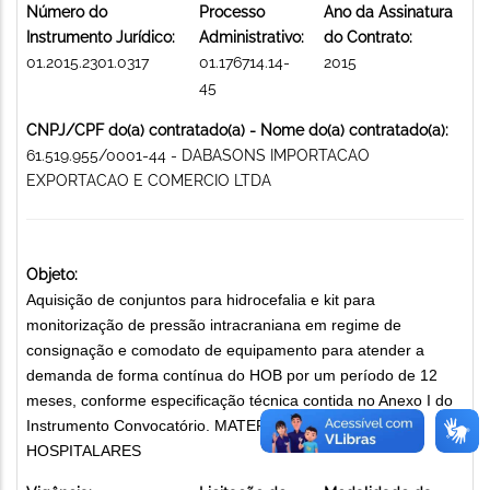
Número do
Processo
Ano da Assinatura
Instrumento Jurídico:
Administrativo:
do Contrato:
01.2015.2301.0317
01.176714.14-
2015
45
CNPJ/CPF do(a) contratado(a) - Nome do(a) contratado(a):
61.519.955/0001-44 - DABASONS IMPORTACAO
EXPORTACAO E COMERCIO LTDA
Objeto:
Aquisição de conjuntos para hidrocefalia e kit para
monitorização de pressão intracraniana em regime de
consignação e comodato de equipamento para atender a
demanda de forma contínua do HOB por um período de 12
meses, conforme especificação técnica contida no Anexo I do
Instrumento Convocatório. MATERIAIS MÉDICO-
HOSPITALARES