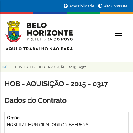
Pular
Portal
Acessibilidade
Alto Contraste
para
da
o
conteúdo
Prefeitura
O
principal
de
Belo
Horizonte
INÍCIO
-
CONTRATOS
-
HOB - AQUISIÇÃO - 2015 - 0317
Trilha
de
HOB - AQUISIÇÃO - 2015 - 0317
navegação
Dados do Contrato
Órgão:
HOSPITAL MUNICIPAL ODILON BEHRENS