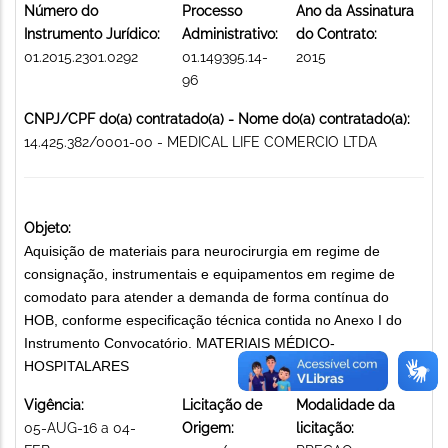
Número do
Processo
Ano da Assinatura
Instrumento Jurídico:
Administrativo:
do Contrato:
01.2015.2301.0292
01.149395.14-
2015
96
CNPJ/CPF do(a) contratado(a) - Nome do(a) contratado(a):
14.425.382/0001-00 - MEDICAL LIFE COMERCIO LTDA
Objeto:
Aquisição de materiais para neurocirurgia em regime de
consignação, instrumentais e equipamentos em regime de
comodato para atender a demanda de forma contínua do
HOB, conforme especificação técnica contida no Anexo I do
Instrumento Convocatório. MATERIAIS MÉDICO-
HOSPITALARES
Vigência:
Licitação de
Modalidade da
05-AUG-16 a 04-
Origem:
licitação: