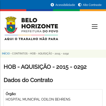
Pular
Portal
Acessibilidade
Alto Contraste
para
da
o
conteúdo
Prefeitura
O
principal
de
Belo
Horizonte
INÍCIO
-
CONTRATOS
-
HOB - AQUISIÇÃO - 2015 - 0292
Trilha
de
HOB - AQUISIÇÃO - 2015 - 0292
navegação
Dados do Contrato
Órgão:
HOSPITAL MUNICIPAL ODILON BEHRENS